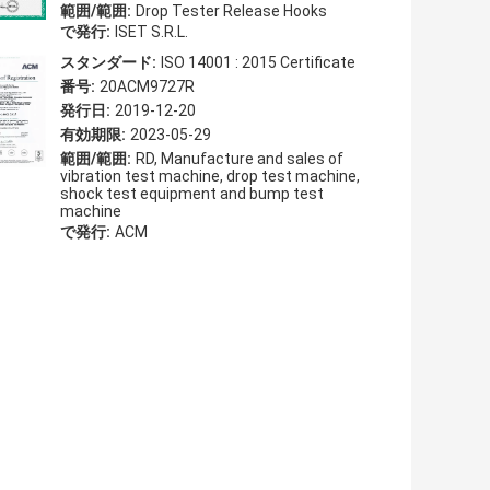
範囲/範囲:
Drop Tester Release Hooks
で発行:
ISET S.R.L.
スタンダード:
ISO 14001 : 2015 Certificate
番号:
20ACM9727R
発行日:
2019-12-20
有効期限:
2023-05-29
範囲/範囲:
RD, Manufacture and sales of
vibration test machine, drop test machine,
shock test equipment and bump test
machine
で発行:
ACM