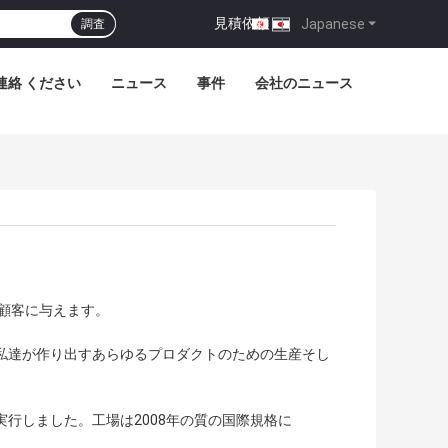
見積依頼
|
Japanese
調査
連絡 ください
ニュース
事件
会社のニュース
顧客に与えます。
と私達が作り出すあらゆるプロダクトのための生産そし
実行しました。工場は2008年の質の国際規格に