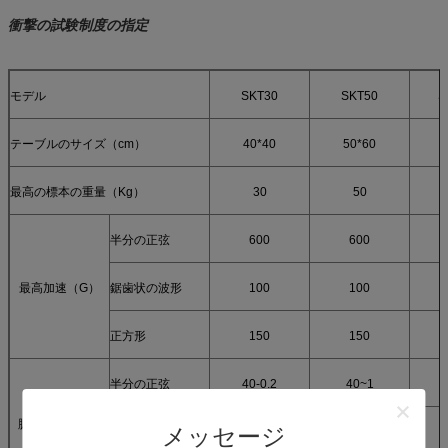
衝撃の試験制度の
指定
モデル
SKT30
SKT50
S
テーブルのサイズ（cm）
40*40
50*60
最高の標本の重量（Kg）
30
50
半分の正弦
600
600
最高加速（G）
鋸歯状の波形
100
100
正方形
150
150
半分の正弦
40-0.2
40~1
脈拍の持続期間
メッセージ
鋸歯状の波形
18~6
18~6
（氏）