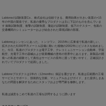
Labtoneの試験装置Co.、株式会社は信頼できる、費用効果が大きい装置の+15
年の中国の製造です。私達の優秀なプロダクトは主に下記のものを含んでいま
す:振動試験制度、衝撃の試験制度、隆起の試験制度、低下のテスター、包装の
交通機関のシミュレーターおよび結合された環境試験の部屋。
Labtoneはシンセンにあった、トンコワン、2015年に広東省で私達の新しい、
拡大された6,000平方メートル設備に動いた植物の2002年にビジネスを始めまし
た。今日、私達のプロダクトは電子工学、テレコミュニケーション自動車、宇宙
航空、光電子工学の器械および産業機械の塗布の世界中にあります。新製品の開
発への私達の経験そして責任はサービスの長年に渡って使いやすく、正確設計さ
れていてプロダクトで起因しました。
Labtoneプロダクトは1年の（12months）保証を運びます。私達は広範囲の工場
サービスとサポート、技術的な文献、マニュアルおよびガイド、また提供しまあ
なたの問題を解決するためにスタッフおよび専門家を修飾します。
私達は誠意をこめて私達の工場を訪問するように誘います