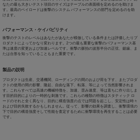
なたの最も大きいテスト項目のサイズはテーブルの表面積を定めるのを助けま
す。最高のペイロードは衝撃のシステム パフォーマンスの部門を定めるのを助
けます。
パフォーマンス・ケイパビリティ
衝撃のテストのレベルはあなたがあなたが模倣している条件または評価したりプ
ロダクトによってかなり変わります。2つの最も重要な衝撃のパフォーマンス基
準は速度の変更および加速レベルです。衝撃の脈拍の波形半分の正弦、鋸歯、ま
たは台形を知っていることもまた重要です。
製品の説明
プロダクトは生産、交通機関、ローディングの間のおよび荷を下す、またプロダ
クトの使用の間の影響、隆起、自由な落下、転落、等によって当然影響されま
す。これらすべては高速の機械特徴を、加速、歪み速度、等は直ちに作り出しま
す目的目的によりの一時的な刺激です。これらの種類の特徴はスタティック ロ
ードのそれと全く異なり、目的に構造強度の点では問題を起こし、安定性は時々
および目的失敗するかもしれません。従って、影響の効果を調査し、衝撃環境の
下で目的の構造強度そして性能を査定するために衝撃環境を再生することは必要
です。