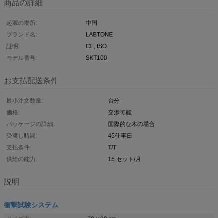
商品の詳細
起源の場所:
中国
ブランド名:
LABTONE
証明:
CE, ISO
モデル番号:
SKT100
お支払配送条件
最小注文数量:
台分
価格:
交渉可能
パッケージの詳細:
国際的な木の場合
受渡し時間:
45仕事日
支払条件:
T/T
供給の能力:
15 セット/月
説明
衝撃試験システム