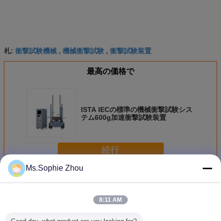
衝撃試験機械
機械衝撃試験
衝撃試験装置
札:
,
,
最高の価格で
ISTA IECの標準の機械衝撃試験シス
テム600g加速衝撃試験装置
続行
Ms.Sophie Zhou
衝撃試験システム
多く
8:11 AM