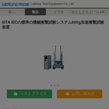
Labtone Test Equipment Co., Ltd
家へ
製品
ビデオ
わたしたち に つい て
>>
ISTA IECの標準の機械衝撃試験システム600g加速衝撃試験
装置
ベストプライス
お問い合わせ