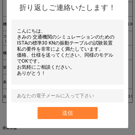
折り返しご連絡いたします！
正方形
30~6
機械次元（cm）
120*110*245
130*140*260
130
コントローラーのキャビネット次元
（cm）
機械重量（Kg）
1900年
2300
実用性
条件
合わせる標準
GB/T2423-2008 GJB1217 GJB360.23 GJ
送信
企業収益