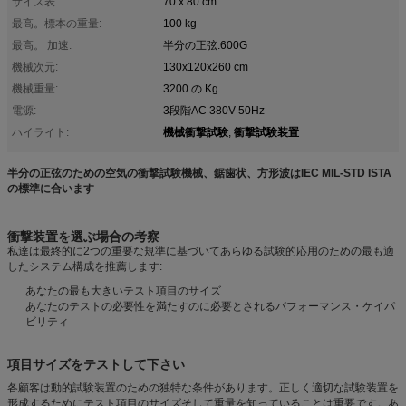
サイズ表:
70 x 80 cm
最高。標本の重量:
100 kg
最高。 加速:
半分の正弦:600G
機械次元:
130x120x260 cm
機械重量:
3200 の Kg
電源:
3段階AC 380V 50Hz
機械衝撃試験
衝撃試験装置
ハイライト:
,
半分の正弦のための空気の衝撃試験機械、鋸歯状、方形波はIEC MIL-STD ISTA
の標準に合います
衝撃装置を選ぶ場合の考察
私達は最終的に2つの重要な規準に基づいてあらゆる試験的応用のための最も適
したシステム構成を推薦します:
あなたの最も大きいテスト項目のサイズ
あなたのテストの必要性を満たすのに必要とされるパフォーマンス・ケイパ
ビリティ
項目サイズをテストして下さい
各顧客は動的試験装置のための独特な条件があります。正しく適切な試験装置を
形成するためにテスト項目のサイズそして重量を知っていることは重要です。あ