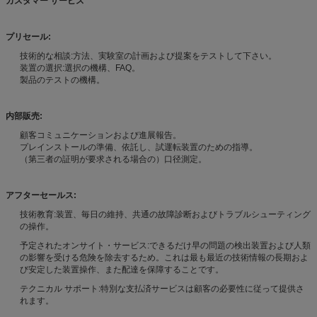
カスタマー サービス
プリセール:
技術的な相談:方法、実験室の計画および提案をテストして下さい。
装置の選択:選択の機構、FAQ。
製品のテストの機構。
内部販売:
顧客コミュニケーションおよび進展報告。
プレインストールの準備、依託し、試運転装置のための指導。
（第三者の証明が要求される場合の）口径測定。
アフターセールス:
技術教育:装置、毎日の維持、共通の故障診断およびトラブルシューティング
の操作。
予定されたオンサイト・サービス:できるだけ早の問題の検出装置および人類
の影響を受ける危険を除去するため。これは最も最近の技術情報の長期およ
び安定した装置操作、また配達を保障することです。
テクニカル サポート:特別な支払済サービスは顧客の必要性に従って提供さ
れます。