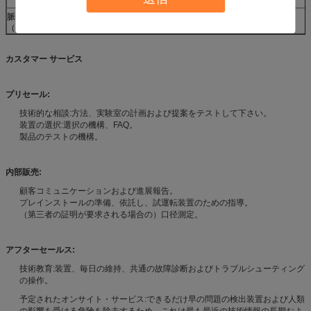
脈拍の持続期間
0.2~18
0.1~11
（氏）
カスタマー サービス
プリセール:
技術的な相談:方法、実験室の計画および提案をテストして下さい。
装置の選択:選択の機構、FAQ。
製品のテストの機構。
内部販売:
顧客コミュニケーションおよび進展報告。
プレインストールの準備、依託し、試運転装置のための指導。
（第三者の証明が要求される場合の）口径測定。
アフターセールス:
技術教育:装置、毎日の維持、共通の故障診断およびトラブルシューティング
の操作。
予定されたオンサイト・サービス:できるだけ早の問題の検出装置および人類
の影響を受ける危険を除去するため。これは最も最近の技術情報の長期およ