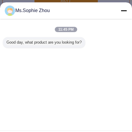
Ms.Sophie Zhou
機械衝撃試験装置
多く
11:45 PM
Good day, what product are you looking for?
メカニカルショッ
高性能の150g
機械衝撃試験装置
SKT50
ク・インパクト・
6msの半分の正弦
3000g@0.2msは
験装置50
テスター
テストのための機
IEC 60068-2-27に
ロードのPe
械衝撃試験装置
会う
の半分の正
11m
言語を変えて下さい
Japanese
ホーム
|
わたしたち に つい て
|
連絡 ください
|
地図
|
Privacy Policy
デスクトップの眺め
Copyright © 2016 - 2026 Labtone Test Equipment Co., Ltd.
All rights reserved.