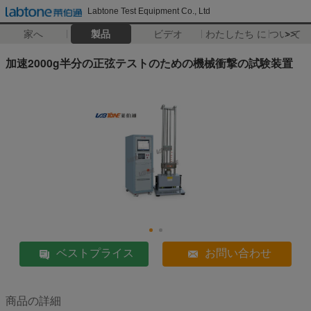
Labtone Test Equipment Co., Ltd
家へ
製品
ビデオ
わたしたち に つい て
>>
加速2000g半分の正弦テストのための機械衝撃の試験装置
ベストプライス
お問い合わせ
商品の詳細