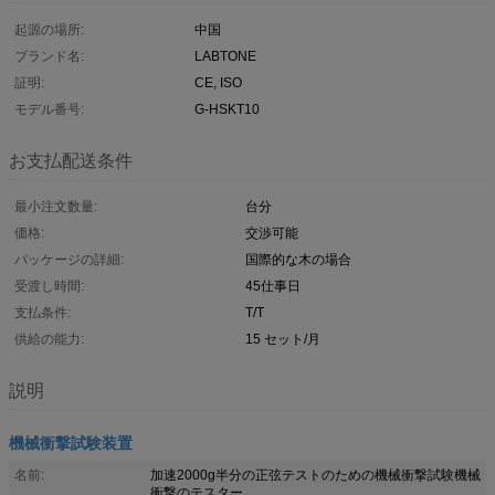
起源の場所:
中国
ブランド名:
LABTONE
証明:
CE, ISO
モデル番号:
G-HSKT10
お支払配送条件
最小注文数量:
台分
価格:
交渉可能
パッケージの詳細:
国際的な木の場合
受渡し時間:
45仕事日
支払条件:
T/T
供給の能力:
15 セット/月
説明
機械衝撃試験装置
名前:
加速2000g半分の正弦テストのための機械衝撃試験機械
衝撃のテスター