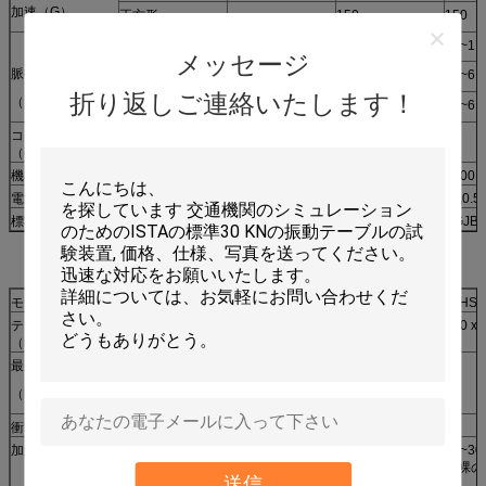
加速（G）
正方形
150
150
半分の正弦
30-0.5
30~1
30~1
メッセージ
脈拍の持続期間
鋸歯状
18~6
18~6
18~6
折り返しご連絡いたします！
（氏）
正方形
30~6
30~6
コントローラーのキャビネット次元
W55*D50*H80
（cm）
機械重量（Kg）
1900年
2300
3200
電源
3 （段階） AC380V 50/60Hzの圧縮空気0.5~
標準
GB/T2423-2008 GJB1217 GJB360.23 GJB15
モデル
HSKT10
HSKT10D
G-HSKT15
G-HSK
テーブルのサイズ
200 x 250
300 x 300
250 x 250
250 x 
（mm）
最高。ペイロード
10
25
10
10
（kg）
衝撃の脈拍
半分の正弦波
加速範囲（G）
20~2000
20~10000
20~15000
20~30
（裸のテーブル）
（裸のテーブル）
（裸の
（裸のテーブル）
送信