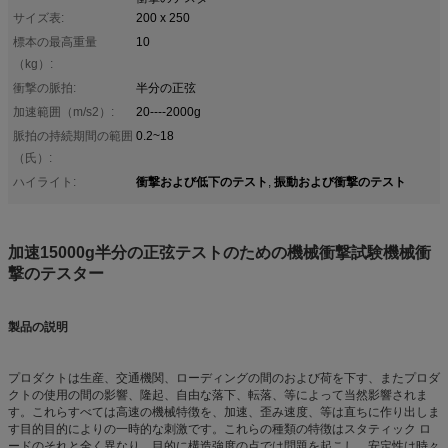
サイズ表:
200 x 250
標本の最高重量
10
（kg）:
衝撃の脈拍:
半分の正弦
加速範囲（m/s2）:
20----2000g
脈拍の持続期間の範囲
0.2~18
（氏）:
衝撃および低下のテスト
振動および衝撃のテスト
ハイライト:
,
加速15000g半分の正弦テストのための機械衝撃試験機械衝
撃のテスター
製品の説明
プロダクトは生産、交通機関、ローディングの間のおよび荷を下す、またプロダ
クトの使用の間の影響、隆起、自由な落下、転落、等によって当然影響されま
す。これらすべては高速の機械特徴を、加速、歪み速度、等は直ちに作り出しま
す目的目的によりの一時的な刺激です。これらの種類の特徴はスタティック ロ
ードのそれと全く異なり、目的に構造強度の点では問題を起こし、安定性は時々