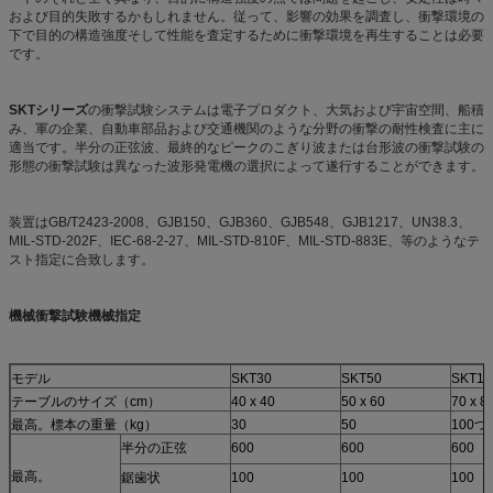
および目的失敗するかもしれません。従って、影響の効果を調査し、衝撃環境の
下で目的の構造強度そして性能を査定するために衝撃環境を再生することは必要
です。
SKTシリーズ
の衝撃試験システムは電子プロダクト、大気および宇宙空間、船積
み、軍の企業、自動車部品および交通機関のような分野の衝撃の耐性検査に主に
適当です。半分の正弦波、最終的なピークのこぎり波または台形波の衝撃試験の
形態の衝撃試験は異なった波形発電機の選択によって遂行することができます。
装置はGB/T2423-2008、GJB150、GJB360、GJB548、GJB1217、UN38.3、
MIL-STD-202F、IEC-68-2-27、MIL-STD-810F、MIL-STD-883E、等のようなテ
スト指定に合致します。
機械衝撃試験機械指定
モデル
SKT30
SKT50
SKT10
テーブルのサイズ（cm）
40 x 40
50 x 60
70 x 8
最高。標本の重量（kg）
30
50
100つ
半分の正弦
600
600
600
最高。
鋸歯状
100
100
100