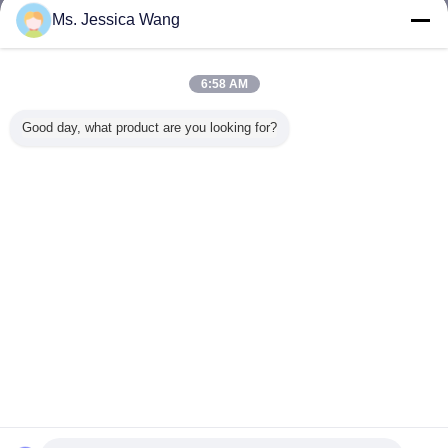
Ms. Jessica Wang
機械シェーカーのテーブル
多く
6:58 AM
Good day, what product are you looking for?
円形同期機械シャ
輸送用シェーカー
500kgペイロード
安価の振
イカーのテーブル
テーブルをシミュ
が付いているシミ
械機械シ
レート
ュレーションの輸
のテーブ
送の振動試験機
装
言語を変えて下さい
Japanese
ホーム
|
わたしたち に つい て
|
連絡 ください
|
地図
|
Privacy Policy
デスクトップの眺め
Copyright © 2016 - 2026 Labtone Test Equipment Co., Ltd.
All rights reserved.