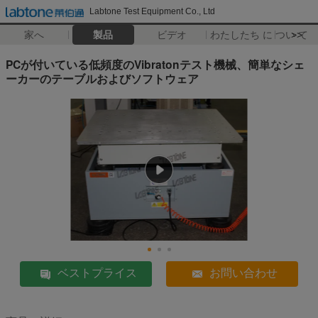
Labtone Test Equipment Co., Ltd
家へ
製品
ビデオ
わたしたち に つい て
>>
PCが付いている低頻度のVibratonテスト機械、簡単なシェ
ーカーのテーブルおよびソフトウェア
ベストプライス
お問い合わせ