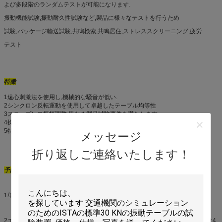
よび多段階のランダムテストが可能になります.
振動機能試験,振動耐久性試験など,製品に様々なテストを行うため
試験,パッケージ輸送試験,共鳴検索,共鳴居住,ストレススクリーニング,疲労
テスト
特徴
1遠心刺激法を使用し,機械的な騒音が低い.
2シンクロン反転運動を使用して卓越したテーブル均等性
3ステップレス振幅調整,異なる製品試験要件を満たします.
4操作制御インターフェイスは使いやすい.
5特殊な基礎のない衝撃吸収袋で固定されます.
メッセージ
折り返しご連絡いたします！
予防策
1単相
AC 220V ±10%
(50Hz) の電源が振動試験台に使用される.
2エクセントリックブロックの調整: 機械のためのエクセントリックブロックは4