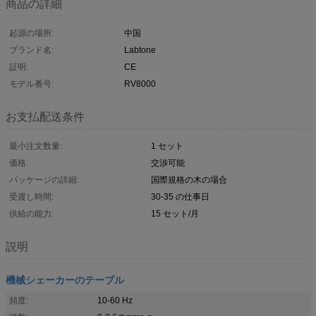
商品の詳細
起源の場所:
中国
ブランド名:
Labtone
証明:
CE
モデル番号:
RV8000
お支払配送条件
最小注文数量:
1 セット
価格:
交渉可能
パッケージの詳細:
国際規格の木の場合
受渡し時間:
30-35 の仕事日
供給の能力:
15 セット/月
説明
機械シェーカーのテーブル
頻度:
10-60 Hz