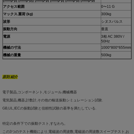
(mmp-p) (mmp-p)) (mmp-p) (mmp-p) (mmp-p) (mmp-p)
アクセス範囲
0〜11 G
マックス.重荷 (kg)
300kg
波形
シヌスパルス
振動方向
垂直
電源
3相 AC 380V /
50Hz
機械の寸法
1000*800*655mm
機械の重量
500kg
原則 紹介
電子製品,コンポーネント,モジュール,機械機器
電気製品,機器,計数計,その他の輸送振動シミュレーション試験.
GB,UL,IECの振動試験と信頼性試験の基準を満たしている.
特定の条件下での振動テスト,すなわち,
この3つのテスト機能により,電磁波の周波数,電磁波の周波数スイープテスト,お