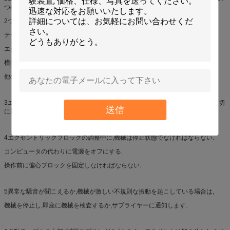
つの設計の
2つのシャフトのエキセントリックブロックは,
テーブルを振動させ,振動せずに均等に振動させるため,
エクセントリックブロックの角は同じで,相対位置にある必要があります.
横向左に開く方向をするために回転することができます.
他のグループが水平の右方向にある必要があります.
3エクセントリックブロックの固定ボルトは,力によって糸が滑らないように適切
送信
に固定されなければならない.
4エクセントリックブロックの調整中に,機械は停止状態でなければならない.
コンピュータの代わりに電源をオフにする.
操作前に偏心ブロックを固定しなければならない.
5異常な騒音が聞こえるか,機械が激しい不規則な振動を起こしている場合は,
機械を停止し,即座に機械を検査するか,サプライヤーに通知します.