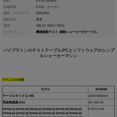
移動:
0-2.6のmmp-p
加速範囲:
0-11g （ピーク）
最高。ペイロード:
300のKG
振動方向:
垂直
電源:
3相 AC 380V / 50Hz
機械振動テスト
振動シェーカーのテーブル
ハイライト:
,
バイブラトンのテストテーブル,PCとソフトウェアのシンプ
ルシェーカーマシン
テクニカル仕様
モデル
RV8000
テーブルサイズ (L×W)
1000×800mm
周波数範囲 (Hz)
10〜60 Hz
(mmp-p) (mmp-p) (mmp-p) (mmp-p) (mmp-p) (mmp-p)
0 ¥2.6 p ¥p
(mmp-p) (mmp-p) (mmp-p) (mmp-p) (mmp-p) (mmp-p)