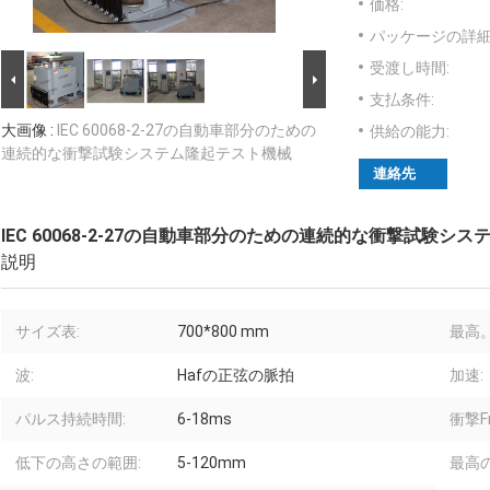
価格:
パッケージの詳細
受渡し時間:
支払条件:
大画像 :
IEC 60068-2-27の自動車部分のための
供給の能力:
連続的な衝撃試験システム隆起テスト機械
連絡先
IEC 60068-2-27の自動車部分のための連続的な衝撃試験シ
説明
サイズ表:
700*800 mm
最高。
波:
Hafの正弦の脈拍
加速:
パルス持続時間:
6-18ms
衝撃Fr
低下の高さの範囲:
5-120mm
最高