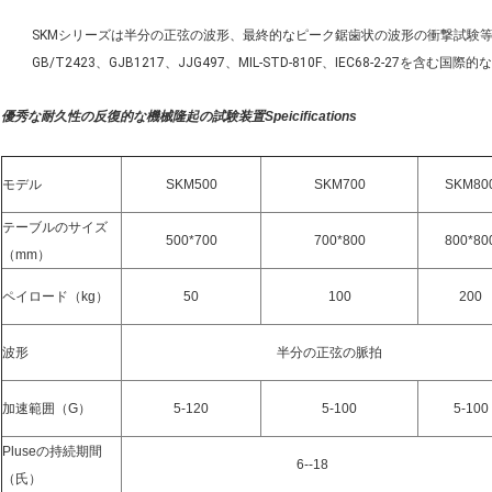
SKMシリーズは半分の正弦の波形、最終的なピーク鋸歯状の波形の衝撃試験等を行う
GB/T2423、GJB1217、JJG497、MIL-STD-810F、IEC68-2-27を含
優秀な耐久性の反復的な機械隆起の試験装置Speicifications
モデル
SKM500
SKM700
SKM80
テーブルのサイズ
500*700
700*800
800*80
（mm）
ペイロード（kg）
50
100
200
波形
半分の正弦の脈拍
加速範囲（G）
5-120
5-100
5-100
Pluseの持続期間
6--18
（氏）