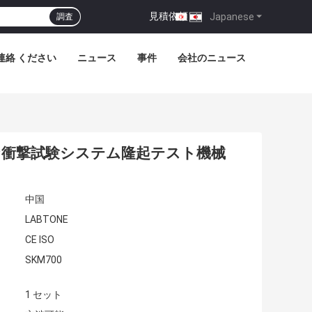
見積依頼
|
Japanese
調査
連絡 ください
ニュース
事件
会社のニュース
連続的な衝撃試験システム隆起テスト機械
中国
LABTONE
CE ISO
SKM700
1 セット