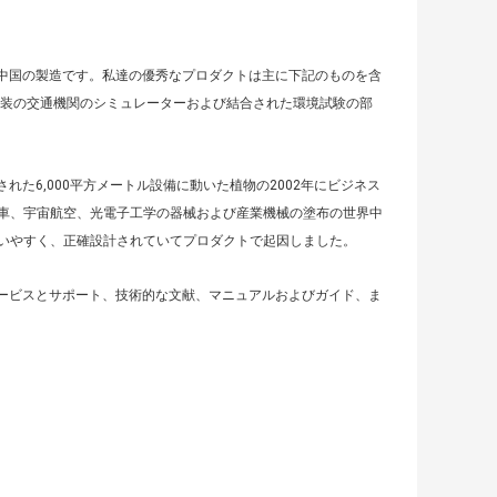
5年の中国の製造です。私達の優秀なプロダクトは主に下記のものを含
包装の交通機関のシミュレーターおよび結合された環境試験の部
された6,000平方メートル設備に動いた植物の2002年にビジネス
車、宇宙航空、光電子工学の器械および産業機械の塗布の世界中
いやすく、正確設計されていてプロダクトで起因しました。
工場サービスとサポート、技術的な文献、マニュアルおよびガイド、ま