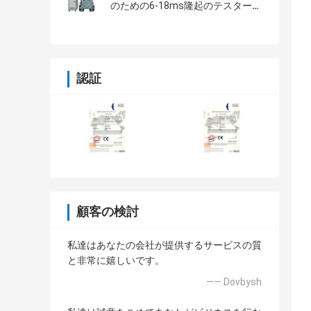
のための6-18ms隆起のテスター装
置
認証
顧客の検討
私達はあなたの会社が提供するサービスの質
と非常に嬉しいです。
—— Dovbysh