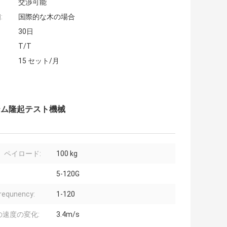
交渉可能
:
国際的な木の場合
30日
T/T
15 セット/月
ステム隆起テスト機械
 ペイロード:
100 kg
5-120G
equnency:
1-120
の速度の変化:
3.4m/s