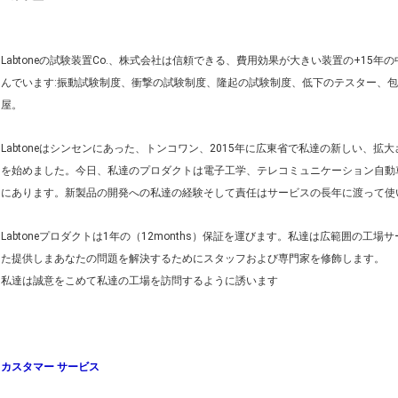
Labtoneの試験装置Co.、株式会社は信頼できる、費用効果が大きい装置の+1
んでいます:振動試験制度、衝撃の試験制度、隆起の試験制度、低下のテスター、
屋。
Labtoneはシンセンにあった、トンコワン、2015年に広東省で私達の新しい、拡大
を始めました。今日、私達のプロダクトは電子工学、テレコミュニケーション自動
にあります。新製品の開発への私達の経験そして責任はサービスの長年に渡って使
Labtoneプロダクトは1年の（12months）保証を運びます。私達は広範囲の
た提供しまあなたの問題を解決するためにスタッフおよび専門家を修飾します。
私達は誠意をこめて私達の工場を訪問するように誘います
カスタマー サービス