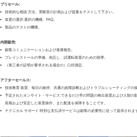
プリセール:
技術的な相談:方法、実験室の計画および提案をテストして下さい。
装置の選択:選択の機構、FAQ。
製品のテストの機構。
内部販売:
顧客コミュニケーションおよび進展報告。
プレインストールの準備、依託し、試運転装置のための指導。
（第三者の証明が要求される場合の）口径測定。
アフターセールス:
技術教育:装置、毎日の維持、共通の故障診断およびトラブルシューティングの
予定されたオンサイト・サービス:できるだけ早の問題の検出装置および人類の
長期および安定した装置操作、また配達を保障することです。
テクニカル サポート:特別な支払済サービスは顧客の必要性に従って提供されま