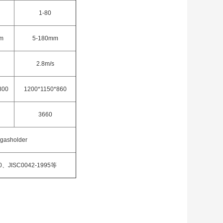
1-80
m
5-180mm
2.8m/s
800
1200*1150*860
3660
asholder
00、JISC0042-1995等