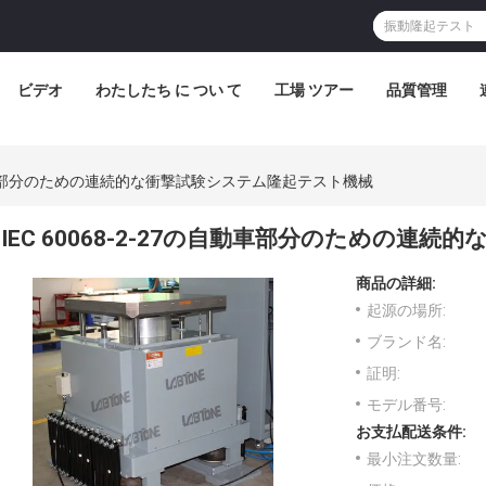
ビデオ
わたしたち に つい て
工場 ツアー
品質管理
7の自動車部分のための連続的な衝撃試験システム隆起テスト機械
IEC 60068-2-27の自動車部分のための
商品の詳細:
起源の場所:
ブランド名:
証明:
モデル番号:
お支払配送条件:
最小注文数量: