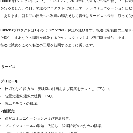
Labtoneはシンセンにあった、トンコワン、2015年に広東省で私達の新しい、拡大
を始めました。今日、私達のプロダクトは電子工学、テレコミュニケーション自動
にあります。新製品の開発への私達の経験そして責任はサービスの長年に渡って使
Labtoneプロダクトは1年の（12months）保証を運びます。私達は広範囲の
た提供しまあなたの問題を解決するためにスタッフおよび専門家を修飾します。
私達は誠意をこめて私達の工場を訪問するように誘います。
サービス:
プリセール
技術的な相談:方法、実験室の計画および提案をテストして下さい。
装置の選択:選択の機構、FAQ。
製品のテストの機構。
内部販売
顧客コミュニケーションおよび進展報告。
プレインストールの準備、依託し、試運転装置のための指導。