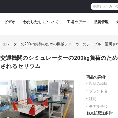
ビデオ
わたしたち に つい て
工場 ツアー
品質管理
ミュレーターの200kg負荷のための機械シェーカーのテーブル、証明さ
交通機関のシミュレーターの200kg負荷のた
されるセリウム
商品の詳細:
起源の場所:
ブランド名:
証明:
モデル番号:
お支払配送条件: