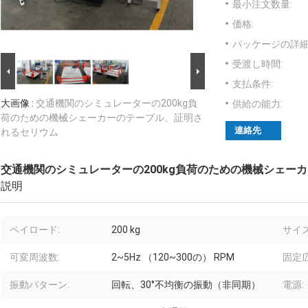
最小注文数量:
価格:
パッケージの詳細
受渡し時間:
支払条件:
大画像 :
交通機関のシミュレーターの200kg負
供給の能力:
荷のための機械シェーカーのテーブル、証明さ
連絡先
れるセリウム
交通機関のシミュレーターの200kg負荷のための機械シェー
説明
ペイロード:
200 kg
サイズ
可変周波数:
2~5Hz （120~300の） RPM
固定広
振動パターン:
回転、30°不均衡の振動（非同期）
電源: