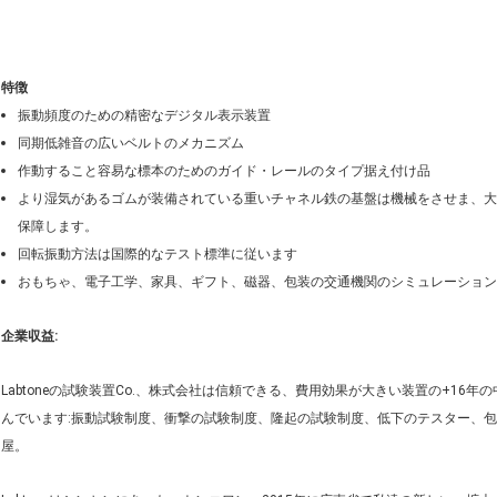
特徴
振動頻度のための精密なデジタル表示装置
同期低雑音の広いベルトのメカニズム
作動すること容易な標本のためのガイド・レールのタイプ据え付け品
より湿気があるゴムが装備されている重いチャネル鉄の基盤は機械をさせま、大
保障します。
回転振動方法は国際的なテスト標準に従います
おもちゃ、電子工学、家具、ギフト、磁器、包装の交通機関のシミュレーション
企業収益:
Labtoneの試験装置Co.、株式会社は信頼できる、費用効果が大きい装置の+1
んでいます:振動試験制度、衝撃の試験制度、隆起の試験制度、低下のテスター、
屋。