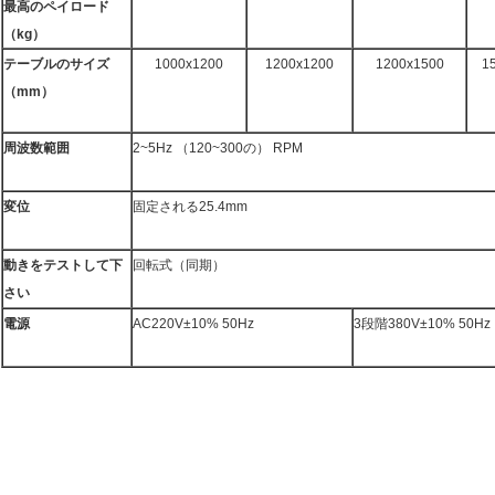
最高のペイロード
（kg）
テーブルのサイズ
1000x1200
1200x1200
1200x1500
1
（mm）
周波数範囲
2~5Hz （120~300の） RPM
変位
固定される25.4mm
動きをテストして下
回転式（同期）
さい
電源
AC220V±10% 50Hz
3段階380V±10% 50Hz