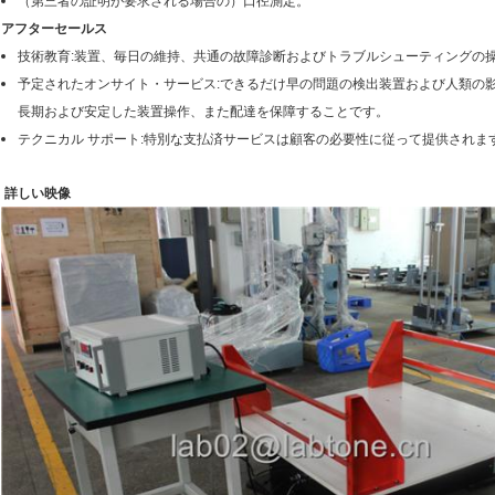
（第三者の証明が要求される場合の）口径測定。
アフターセールス
技術教育:装置、毎日の維持、共通の故障診断およびトラブルシューティングの
予定されたオンサイト・サービス:できるだけ早の問題の検出装置および人類の
長期および安定した装置操作、また配達を保障することです。
テクニカル サポート:特別な支払済サービスは顧客の必要性に従って提供されま
詳しい映像