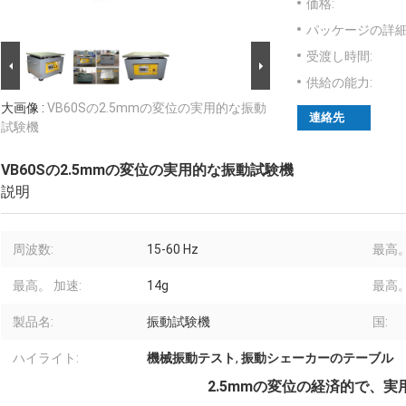
価格:
パッケージの詳細
受渡し時間:
供給の能力:
大画像 :
VB60Sの2.5mmの変位の実用的な振動
連絡先
試験機
VB60Sの2.5mmの変位の実用的な振動試験機
説明
周波数:
15-60 Hz
最高。
最高。 加速:
14g
最高。
製品名:
振動試験機
国:
ハイライト:
機械振動テスト
,
振動シェーカーのテーブル
2.5mmの変位の経済的で、