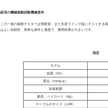
経済の機械振動試験機械塗布
この一連の振動テスターは実験室、また生産ラインで縦にテストする
はよい信頼性、簡単な操作と適度で、費用効果が大きいです。
指定
モデル
頻度（Hz）
変位（mmp-p）
加速範囲
最高。ペイロード（kg）
テーブルのサイズ（L×W）