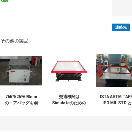
その他の製品
765*525*690mm
交通機関は
ISTA ASTM TAP
のエアバッグを弱
Simulateのための
ISO MIL STD と
めることとテスト
機械シェーカーの
FED STD の重複
する部品のための
テーブルを振動試
衝撃試験と卸荷
機械シェーカーの
験を包むことがで
験の要件を満た
テーブル
きます模倣します
ように設計され