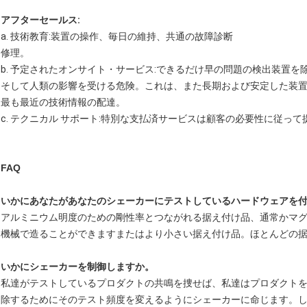
アフターセールス:
a. 技術教育:装置の操作、毎日の維持、共通の故障診断
修理。
b. 予定されたオンサイト・サービス:できるだけ早の問題の検出装置を
そして人類の影響を受ける危険。これは、また長期および安定した装
最も最近の技術情報の配達。
c. テクニカル サポート:特別な支払済サービスは顧客の必要性に従っ
FAQ
いかにあなたがあなたのシェーカーにテストしているハードウェアを
アルミニウム明度のための剛性率とつながれる据え付け品、通常かマ
機械で造ることができますまたはより小さい据え付け品。ほとんどの
いかにシェーカーを制御しますか。
私達がテストしているプロダクトの共鳴を捜せば、私達はプロダクトを
除するためにそのテスト頻度を変えるようにシェーカーに命じます。