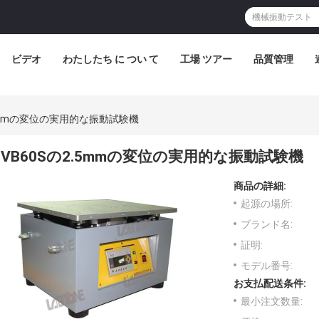
ビデオ
わたしたち に つい て
工場 ツアー
品質管理
.5mmの変位の実用的な振動試験機
VB60Sの2.5mmの変位の実用的な振動試験機
商品の詳細:
起源の場所:
ブランド名:
証明:
モデル番号:
お支払配送条件:
最小注文数量: