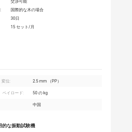
交渉可能
:
国際的な木の場合
30日
15 セット/月
変位:
2.5 mm （PP）
 ペイロード:
50 の kg
中国
実用的な振動試験機