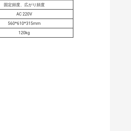
固定頻度、広がり頻度
AC 220V
560*610*315mm
120kg
。