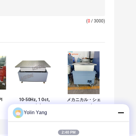
(
0
/ 3000)
PI
10-50Hz, 1 Oct,
メカニカル・シェ
0.35mm 生産ライ
ーカーテーブル ユ
Yolin Yang
の
ンのための垂直機
ーザーフレンドリ
試
械シャッカーテー
ーな制御インター
す
ブル
フェイスと同期逆
た
動きで精度と振動
2:40 PM