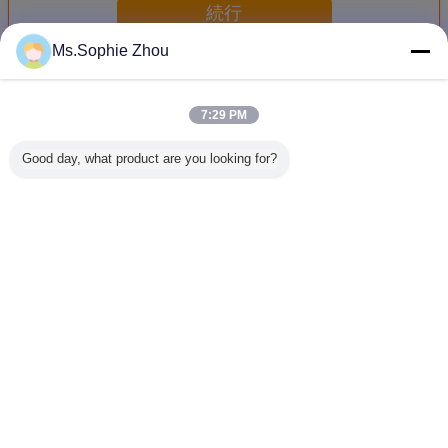
続行
Ms.Sophie Zhou
機械衝撃試験装置
多く
7:29 PM
Good day, what product are you looking for?
メカニカルショッ
高性能の150g
機械衝撃試験装置
SKT50
ク・インパクト・
6msの半分の正弦
3000g@0.2msは
験装置50
テスター
テストのための機
IEC 60068-2-27に
ロードのPe
械衝撃試験装置
会う
の半分の正
11m
言語を変えて下さい
Japanese
ホーム
|
わたしたち に つい て
|
連絡 ください
|
地図
|
Privacy Policy
デスクトップの眺め
Copyright © 2016 - 2026 Labtone Test Equipment Co., Ltd.