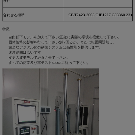
条件
合わせる標準
GB/T2423-2008 GJB1217 GJB360.23 GJ
特徴:
自由低下モデルを加えて下さい;正確に実際の環境を模倣して下さい。
固体衝撃の影響を行って下さい;第2回るか、または転置問題無し。
完全なデジタル化の制御システムは高性能を提供します。
速度範囲は広いです
変更の波モデルで絶食させて下さい。
すべての商業及び軍テストspecsに従って下さい。