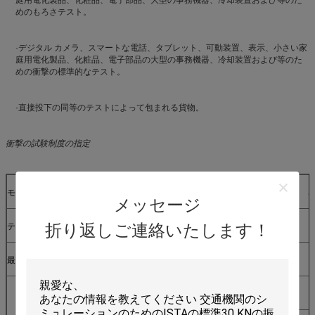
めのもろさテスト。
·デジタル カメラ、スマートな電話、タブレット、可動装置、表示、小さい家
庭用電化製品、化粧品、電子部品の大型の事務機器、冷却装置および等のた
めの衝撃の標準的なテスト。
·直接投下の同等のテストによって包まれる貨物。
衝撃の試験制度の
指定
モデル
SKT30
SKT50
S
メッセージ
折り返しご連絡いたします！
テーブルのサイズ（cm）
40*40
50*60
最高の標本の重量（Kg）
30
50
半分の正弦
600
600