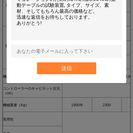
最高加速（G）
鋸歯状の波形
100
100
正方形
150
150
半分の正弦
40-0.2
40~1
脈拍の持続期間
鋸歯状の波形
18~6
18~6
（氏）
正方形
30~6
送信
機械次元（cm）
120*110*245
130*140*260
130
コントローラーのキャビネット次元
（cm）
機械重量（Kg）
1900年
2300
実用性