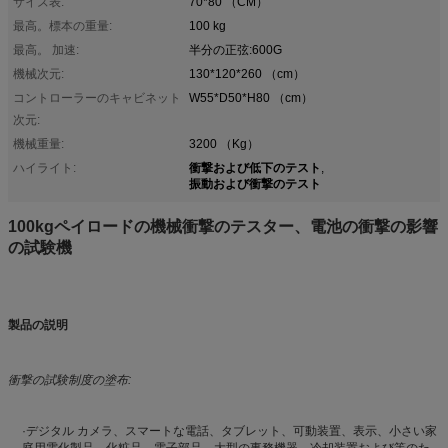
サイズ表:
70*80 （CM）
最高。標本の重量:
100 kg
最高。 加速:
半分の正弦:600G
機械次元:
130*120*260 （cm）
コントローラーのキャビネット
W55*D50*H80 （cm）
次元:
機械重量:
3200 （Kg）
衝撃および低下のテスト
ハイライト:
,
振動および衝撃のテスト
100kgペイロードの機械衝撃のテスター、電池の衝撃の影響
の試験機
製品の説明
衝撃の試験制度の
塗布:
·デジタル カメラ、スマートな電話、タブレット、可動装置、表示、小さい家
庭用電化製品、化粧品、電子部品、大型の事務機器、冷却装置および等のた