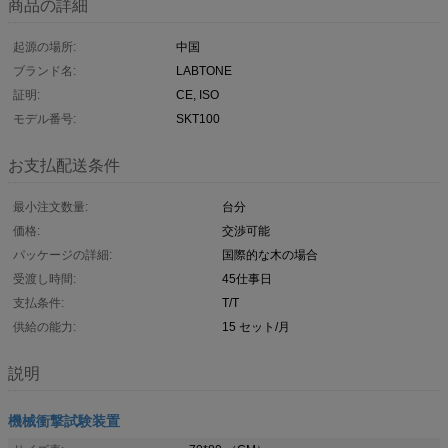
商品の詳細
起源の場所:
中国
ブランド名:
LABTONE
証明:
CE, ISO
モデル番号:
SKT100
お支払配送条件
最小注文数量:
台分
価格:
交渉可能
パッケージの詳細:
国際的な木の場合
受渡し時間:
45仕事日
支払条件:
T/T
供給の能力:
15 セット/月
説明
機械衝撃試験装置