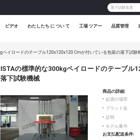
ビデオ
わたしたち に つい て
工場 ツアー
品質管理
0kgペイロードのテーブル120x120x120 Cmが付いている包装の落下試験
ISTAの標準的な300kgペイロードのテーブル12
落下試験機械
商品の詳細:
起源の場所:
ブランド名:
証明:
モデル番号:
お支払配送条件: