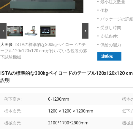
最小注文数量:
価格:
パッケージの詳細
受渡し時間:
支払条件:
大画像 :
ISTAの標準的な300kgペイロードのテ
供給の能力:
ーブル120x120x120 cmが付いている包装の落
連絡先
下試験機械
ISTAの標準的な300kgペイロードのテーブル120x120x12
説明
落下高さ:
0-1200mm
標本の
標本次元:
1200 ※ 1200 ※ 1200mm
低下方
機械次元:
2100*1700*2800mm
機械重