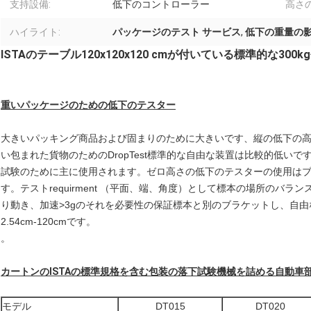
支持設備:
低下のコントローラー
高さ
ハイライト:
パッケージのテスト サービス
,
低下の重量の
ISTAのテーブル120x120x120 cmが付いている標準的な30
重いパッケージのための低下のテスター
大きいパッキング商品および固まりのために大きいです、縦の低下の
い包まれた貨物のためのDropTest標準的な自由な装置は比較的低い
試験のために主に使用されます。ゼロ高さの低下のテスターの使用はブ
す。テストrequirment （平面、端、角度）として標本の場所のバ
り動き、加速>3gのそれを必要性の保証標本と別のブラケットし、自
2.54cm-120cmです。
。
カートンのISTAの
標準規格
を含む包装の落下試験機械を詰める自動車
モデル
DT015
DT020