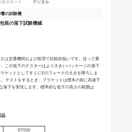
の表示モード:
デジタル
影響の試験機
0kg包装の落下試験機械
高さは交通機関および処理で比較的低いです。従って重
です。この低下のテスターはより大きいパッケージの落下
ラケットとしてすぐにEのフォークの土台を降ろしま
ランス。テストをするとき、ブラケットは標本の前に高速下
由な落下を実現します。標準的な低下の高さの範囲は
部品
DT030