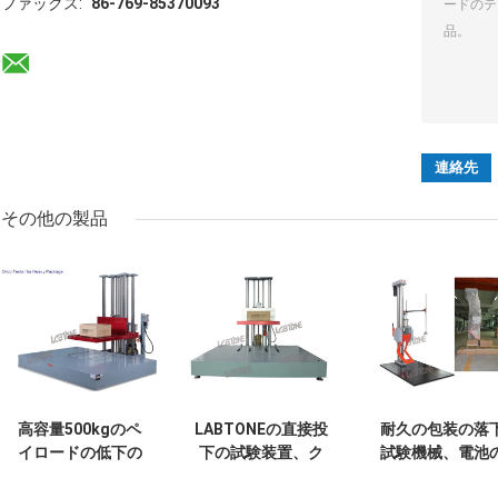
ファックス:
86-769-85370093
その他の製品
高容量500kgのペ
LABTONEの直接投
耐久の包装の落
イロードの低下の
下の試験装置、ク
試験機械、電池
高さ1200mmの包
イック リリースの
安全性能の低下