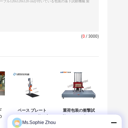
(
0
/ 3000)
下
ベース プレート
重荷包装の衝撃試
の
100x150cm 落下高
験のための大きな
Ms.Sophie Zhou
の
さ 150cm が付いて
寸法容量と