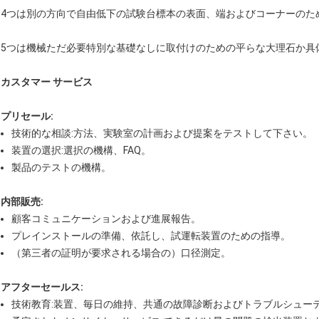
4つは別の方向で自由低下の試験台標本の表面、端およびコーナーのた
5つは機械ただ必要特別な基礎なしに取付けのための平らな大理石か具
カスタマー サービス
プリセール:
技術的な相談:方法、実験室の計画および提案をテストして下さい。
装置の選択:選択の機構、FAQ。
製品のテストの機構。
内部販売:
顧客コミュニケーションおよび進展報告。
プレインストールの準備、依託し、試運転装置のための指導。
（第三者の証明が要求される場合の）口径測定。
アフターセールス:
技術教育:装置、毎日の維持、共通の故障診断およびトラブルシュー