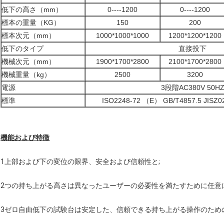
低下の高さ（mm）
0----1200
0----1200
標本の重量（KG）
150
200
標本次元（mm）
1000*1000*1000
1200*1200*1200
低下のタイプ
直接投下
機械次元（mm）
1900*1700*2800
2100*1700*2800
機械重量（kg）
2500
3200
電源
3段階AC380V 50H
標準
ISO2248-72 （E） GB/T4857.5 JISZ02
機能および特徴
1上部および下の変位の限界、安全および信頼性と;
2つの持ち上がる高さは異なったユーザーの必要性を満たすために任意
3ゼロ自由低下の試験台は安定した、信頼できる持ち上がる操作のため