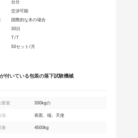
台分
交渉可能
:
国際的な木の場合
30日
T/T
50セット/月
0 cmが付いている包装の落下試験機械
重量:
300kgの
法:
表面、端、天使
量:
4500kg