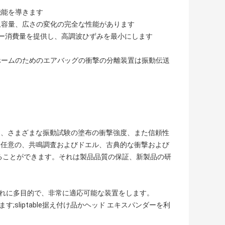
機能を導きます
収容量、広さの変化の完全な性能があります
ワー消費量を提供し、高調波ひずみを最小にします
ホームのためのエアバッグの衝撃の分離装置は振動伝送
し、さまざまな振動試験の塗布の衝撃強度、また信頼性
、任意の、共鳴調査およびドエル、古典的な衝撃および
ることができます。それは製品品質の保証、新製品の研
まそれに多目的で、非常に適応可能な装置をします。
;sliptable据え付け品かヘッド エキスパンダーを利