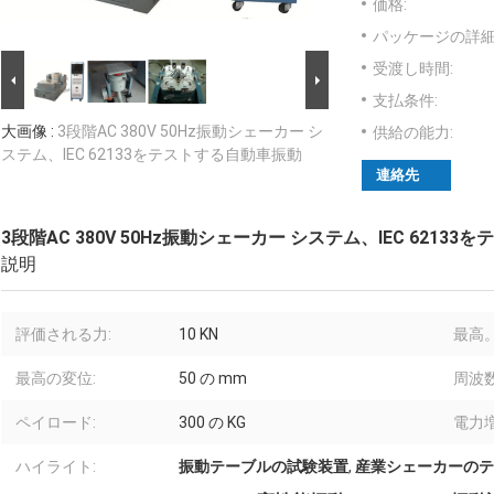
価格:
パッケージの詳細
受渡し時間:
支払条件:
大画像 :
3段階AC 380V 50Hz振動シェーカー シ
供給の能力:
ステム、IEC 62133をテストする自動車振動
連絡先
3段階AC 380V 50Hz振動シェーカー システム、IEC 6213
説明
評価される力:
10 KN
最高。
最高の変位:
50 の mm
周波数
ペイロード:
300 の KG
電力増
ハイライト:
振動テーブルの試験装置
,
産業シェーカーのテ