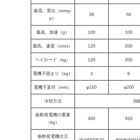
最高。変位（mmp-
38
50
p）
最高。加速（g）
100
100
最高。速度（cm/s）
120
200
ペイロード（kg）
120
200
電機子固まり（kg）
3
6
電機子直径（mm）
φ150
φ200
冷却方法
強
振動発電機の重量
460
920
（kg）
振動発電機次元