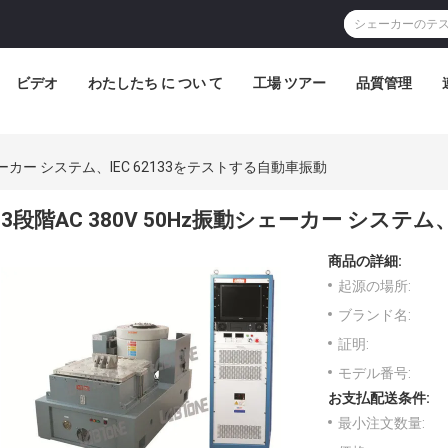
ビデオ
わたしたち に つい て
工場 ツアー
品質管理
シェーカー システム、IEC 62133をテストする自動車振動
3段階AC 380V 50Hz振動シェーカー システム
商品の詳細:
起源の場所:
ブランド名:
証明:
モデル番号:
お支払配送条件:
最小注文数量: