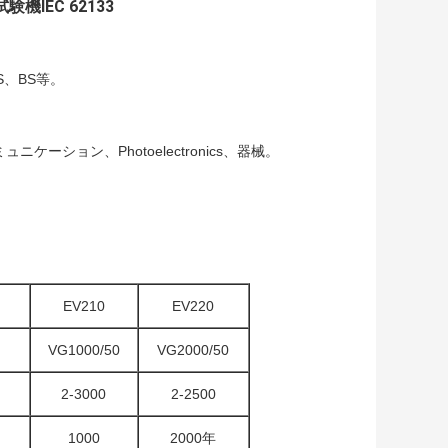
IEC 62133
IS、BS等。
ション、Photoelectronics、器械。
EV210
EV220
VG1000/50
VG2000/50
2-3000
2-2500
1000
2000年