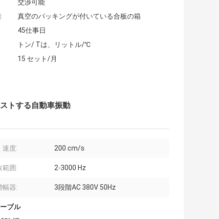
交渉可能
:
真空のパッキングが付いている合板の箱
45仕事日
トン/ Tは、リットル/℃
15 セット/月
3をテストする自動車振動
速度:
200 cm/s
範囲:
2-3000 Hz
幅器:
3段階AC 380V 50Hz
ーブル