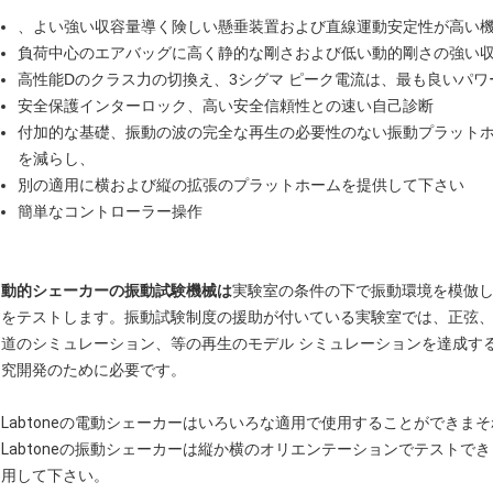
、よい強い収容量導く険しい懸垂装置および直線運動安定性が高い
負荷中心のエアバッグに高く静的な剛さおよび低い動的剛さの強い
高性能Dのクラス力の切換え、3シグマ ピーク電流は、最も良いパ
安全保護インターロック、高い安全信頼性との速い自己診断
付加的な基礎、振動の波の完全な再生の必要性のない振動プラット
を減らし、
別の適用に横および縦の拡張のプラットホームを提供して下さい
簡単なコントローラー操作
動的シェーカーの振動試験機械は
実験室の条件の下で振動環境を模倣
をテストします。振動試験制度の援助が付いている実験室では、正弦
道のシミュレーション、等の再生のモデル シミュレーションを達成す
究開発のために必要です。
Labtoneの電動シェーカーはいろいろな適用で使用することができ
Labtoneの振動シェーカーは縦か横のオリエンテーションでテストできます
用して下さい。