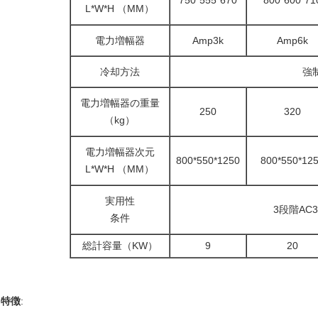
750*555*670
800*600*71
L*W*H （MM）
電力増幅器
Amp3k
Amp6k
冷却方法
強
電力増幅器の重量
250
320
（kg）
電力増幅器次元
800*550*1250
800*550*12
L*W*H （MM）
実用性
3段階AC38
条件
総計容量（KW）
9
20
特徴
: