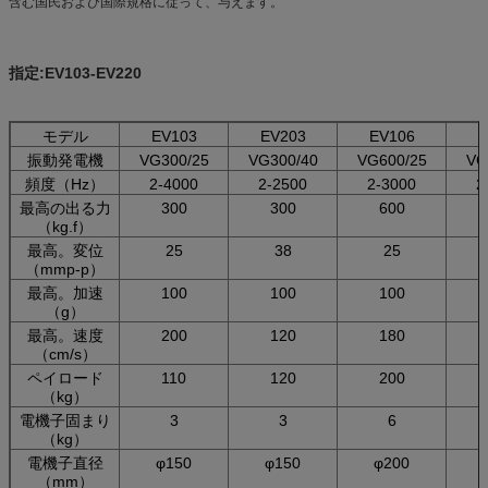
含む国民および国際規格に従って、与えます。
指定:EV103-EV220
モデル
EV103
EV203
EV106
E
振動発電機
VG300/25
VG300/40
VG600/25
VG
頻度（Hz）
2-4000
2-2500
2-3000
2
最高の出る力
300
300
600
（kg.f）
最高。変位
25
38
25
（mmp-p）
最高。加速
100
100
100
（g）
最高。速度
200
120
180
（cm/s）
ペイロード
110
120
200
（kg）
電機子固まり
3
3
6
（kg）
電機子直径
φ150
φ150
φ200
（mm）