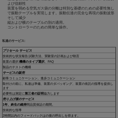
よび信頼性
装置を弱める空気ガス袋の分離は特別な基礎のための必要性無し
で振動テーブルを実現します。振動伝達の完全な再現の振動波形
そして減少
縦および横のテーブルの別の適用。
コントローラーのための簡単な操作。
私達のサービス:
プリセール サービス
技術的な状況報告:試験方法、実験室の計画および助言
装置の選択:
機構のタイプ選択
、FAQ
製品のテストの機構
サービスの販売
顧客コミュニケーション、進歩コミュニケーション
取付けの前に、私達は準備、装置のダバッギング、装置の依託の指導を提供し
ます
必要性は測定に
第三者の証明
協力します
売り上げ後のサービス
1年、終生の維持
間品質保証の期間。
技術的な指導
2時間以内のフィードバックはの後の呼出しを得ます。