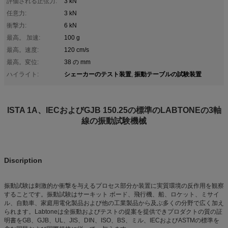
評価される正弦力:
3 kN
任意力:
3 kN
衝撃力:
6 kN
最高。 加速:
100 g
最高。速度:
120 cm/s
最高。変位:
38 の mm
シェーカーのテスト装置
振動テーブルの試験装置
ハイライト:
,
ISTA 1A、IECおよびGJB 150.25の標準のLABTONEの3軸
線の振動試験機械
Discription
振動試験は刺激的か衝撃を与えるプロセス部分か装置に実質環境の反作用を観察
することです。振動試験はサーキット ボード、飛行機、船、ロケット、ミサイ
ル、自動車、家庭用電化製品および他の工業製品から及ぶ多くの分野で広く加え
られます。Labtoneは全振動およびテストの提案を提供できプロダクトの質の証
明書をGB、GJB、UL、JIS、DIN、ISO、BS、ミル、IECおよびASTMの標準を