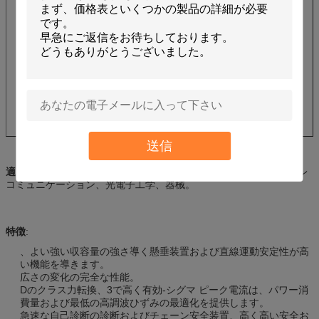
送信
適当な企業:
等自動車、電子工学、大気および宇宙空間、容器、テレ
コミュニケーション、光電子工学、器械。
特徴
:
、よい強い収容量の強さ導く懸垂装置および直線運動安定性が高
い機能を導きます。
広さの変化の完全な性能。
Dのクラス力転換、3で高く有効-シグマ ピーク電流は、パワー消
費量および最低の高調波ひずみの最適化を提供します。
急速な自己診断の診断およびチェーン安全装置、高く高い安全お