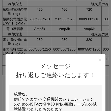
冷却方法
強制風の冷
振動発電機の重
460
460
720
量（kg）
振動発電機次元
750*560*670
750*555*670
800*600*710
800
L*W*H （MM）
電力増幅器
Amp3k
Amp3k
Amp6k
A
冷却方法
強制風の冷
電力増幅器の重
250
250
320
量（kg）
電力増幅器次元
800*550*1250
800*550*1250
800*550*1250
800*
L*W*H （MM）
実用性
3段階AC380V ±10
条件
メッセージ
総計容量
8
9
18
（KW）
折り返しご連絡いたします！