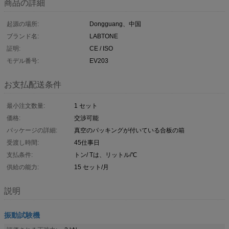
商品の詳細
起源の場所:
Dongguang、中国
ブランド名:
LABTONE
証明:
CE / ISO
モデル番号:
EV203
お支払配送条件
最小注文数量:
1 セット
価格:
交渉可能
パッケージの詳細:
真空のパッキングが付いている合板の箱
受渡し時間:
45仕事日
支払条件:
トン/ Tは、リットル/℃
供給の能力:
15 セット/月
説明
振動試験機