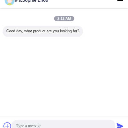
Ms.Sophie Zhou
振動試験機
多く
2:12 AM
Good day, what product are you looking for?
20kNの力振動試
機械プロダクト振
ヘッド エキスパン
エレクト
験装置
動テストのための
ダーおよび振動コ
および電
電磁石の振動シェ
ントローラーが付
ための空
ーカー
いている3-Axis振
動試験
動試験機
言語を変えて下さい
Japanese
ホーム
|
わたしたち に つい て
|
連絡 ください
|
地図
|
Privacy Policy
デスクトップの眺め
Copyright © 2016 - 2026 Labtone Test Equipment Co., Ltd.
All rights reserved.
チャット
見積依頼