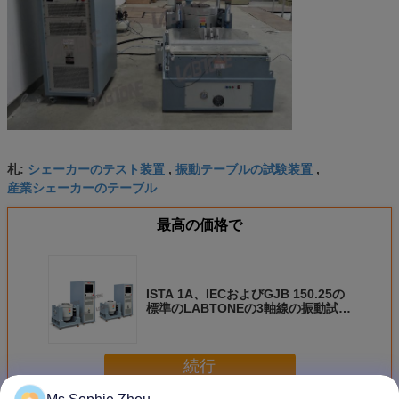
シェーカーのテスト装置
振動テーブルの試験装置
札:
,
,
産業シェーカーのテーブル
最高の価格で
ISTA 1A、IECおよびGJB 150.25の
標準のLABTONEの3軸線の振動試験
機械
続行