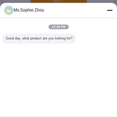
続行
Ms.Sophie Zhou
実験室の低下のテスター
多く
12:49 PM
Good day, what product are you looking for?
ハンドヘルドコン
パッケージのコー
ISTAの標準の箱の
ハンドル
トロールラボドロ
ナー、側面のため
パッケージの低下
ーター高
ップテスター
の落下試験装置を
のテストのための
能を備え
端はISTA 1A 2Aと
低下のテスター装
験機、試
落ちる
置
ズ
800x800
言語を変えて下さい
Japanese
ホーム
|
わたしたち に つい て
|
連絡 ください
|
地図
|
Privacy Policy
デスクトップの眺め
Copyright © 2016 - 2026 Labtone Test Equipment Co., Ltd.
All rights reserved.