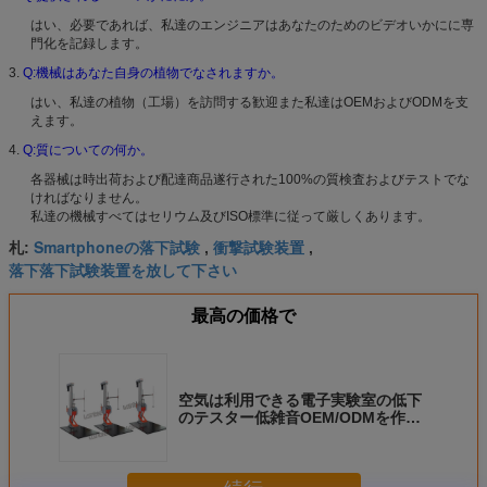
はい、必要であれば、私達のエンジニアはあなたのためのビデオいかにに専
門化を記録します。
3.
Q:機械はあなた自身の植物でなされますか。
はい、私達の植物（工場）を訪問する歓迎また私達はOEMおよびODMを支
えます。
4.
Q:質についての何か。
各器械は時出荷および配達商品遂行された100%の質検査およびテストでな
ければなりません。
私達の機械すべてはセリウム及びISO標準に従って厳しくあります。
Smartphoneの落下試験
衝撃試験装置
札:
,
,
落下落下試験装置を放して下さい
最高の価格で
空気は利用できる電子実験室の低下
のテスター低雑音OEM/ODMを作動
させました