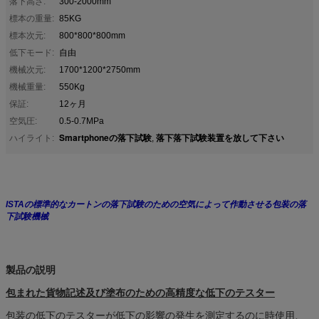
落下高さ:
300-2000mm
標本の重量:
85KG
標本次元:
800*800*800mm
低下モード:
自由
機械次元:
1700*1200*2750mm
機械重量:
550Kg
保証:
12ヶ月
空気圧:
0.5-0.7MPa
Smartphoneの落下試験
落下落下試験装置を放して下さい
ハイライト:
,
ISTAの標準的なカートンの落下試験のための空気によって作動させる包装の落
下試験機械
製品の説明
包まれた貨物記述及び塗布のための高精度な低下のテスター
包装の低下のテスターが低下の影響の発生を測定するのに時使用、