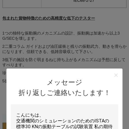
IEC68-2-27
包まれた貨物特徴のための高精度な低下のテスター
1つの独特な振動腕のメカニズムの設計、振動腕は加速から以上3
G/SECを壊します。
2二重コラム ガイドおよび油圧緩衝と残りの振動武力、動きを滑らか
になります、信頼できる、低雑音吸収して下さい。
3低下の施設を防ぐ弱まるねじ持ち上がるメカニズムは予想に反して
すべります。
珍しい振動腕を防ぐ4空気の自動鎖は壊れます。
メッセージ
5拡張可能な支持ブラケットおよび土台板。
折り返しご連絡いたします！