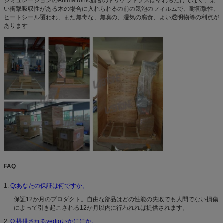
シミュレーションのAnimatronic顧客のトリケラトプスはそれらだけでなく、よ
い衝撃吸収性がある木の場合に入れられるの前の気泡のフィルムで、耐衝撃性、
ヒートシール覆われ、また無毒な、無臭の、湿気の腐食、よい透明物等の利点が
あります
FAQ
1.
Q:あなたの保証は何ですか。
保証12か月のプロダクト。自由な部品はどの性能の失敗でも人間でない損傷
によって引き起こされる12か月以内に行われれば提供されます。
2.
Q:提供されるvedioいかににか。