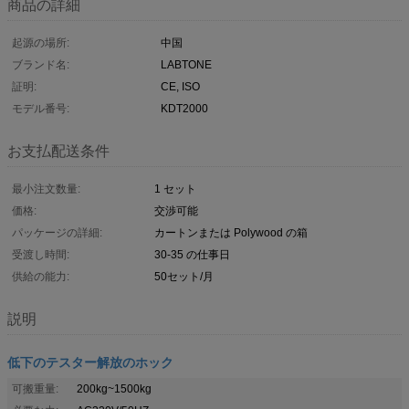
商品の詳細
起源の場所:
中国
ブランド名:
LABTONE
証明:
CE, ISO
モデル番号:
KDT2000
お支払配送条件
最小注文数量:
1 セット
価格:
交渉可能
パッケージの詳細:
カートンまたは Polywood の箱
受渡し時間:
30-35 の仕事日
供給の能力:
50セット/月
説明
低下のテスター解放のホック
可搬重量:
200kg~1500kg