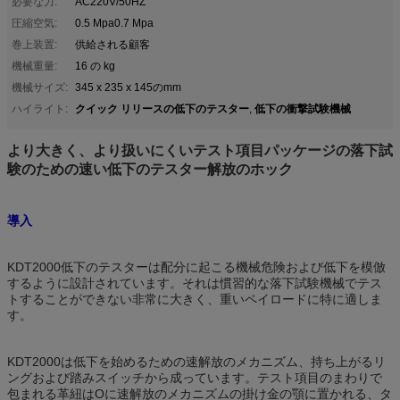
必要な力:
AC220V/50HZ
圧縮空気:
0.5 Mpa0.7 Mpa
巻上装置:
供給される顧客
機械重量:
16 の kg
機械サイズ:
345 x 235 x 145のmm
クイック リリースの低下のテスター
低下の衝撃試験機械
ハイライト:
,
より大きく、より扱いにくいテスト項目パッケージの落下試
験のための速い低下のテスター解放のホック
導入
KDT2000低下のテスターは配分に起こる機械危険および低下を模倣
するように設計されています。それは慣習的な落下試験機械でテス
トすることができない非常に大きく、重いペイロードに特に適しま
す。
KDT2000は低下を始めるための速解放のメカニズム、持ち上がるリ
ングおよび踏みスイッチから成っています。テスト項目のまわりで
包まれる革紐はOに速解放のメカニズムの掛け金の顎に置かれる、タ