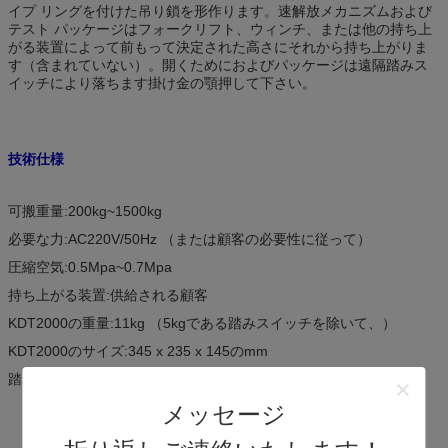
イプ リングを付けた吊り鎖を形作ります。速解放メカニズムおよび
テスト パッケージはフォークリフト、ウィンチ、または他の持ち上
がる装置によって前もって決定された高さにそれから持ち上がりま
す（含まれていない）。開くためにおよびパッケージは遠隔踏みス
イッチにより落ちます掛け金の顎押して下さい。
技術仕様
可搬重量:200kg~1500kg
必要な力:AC220V/50Hz （または顧客の必要性に従って）
圧縮空気:0.5Mpa~0.7Mpa
持ち上がる装置:供給される顧客
KDT2000の重量:11kg （5kgである踏みスイッチを除いて、）
KDT2000のサイズ:345 x 235 x 145のmm
踏みスイッチのサイズ:270 x 200 x220 mm （H） Lx D X
メッセージ