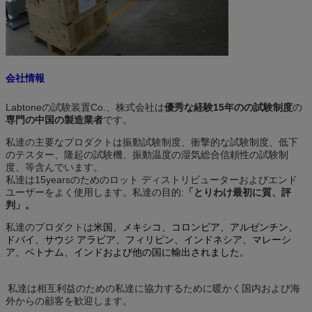
会社情報
Labtoneの試験装置Co.、株式会社は
優秀な経験15年のの試験制度
の
専門の中国の製造業者
です
。
私達の主要なプロダクトは
振動試験制度
、
衝撃的な試験制度
、
低下
のテスター
、
隆起の試験機
、振動
温度の湿気総合信頼性の試験制
度
、等含んでいます。
私達は15yearsのためのロット ディストリビューターおよびエンド
ユーザーをよく使用します。私達の目的:
「とりわけ最初に質、評
判」。
私達のプロダクトは
米国、メキシコ、コロンビア、アルゼンチン、
ドバイ、サウジ アラビア、フィリピン、インドネシア、マレーシ
ア、ベトナム、インドおよび他の国に輸出されました。
私達は相互利益のための私達に協力するために暖かく国内および海
外からの顧客を歓迎します。