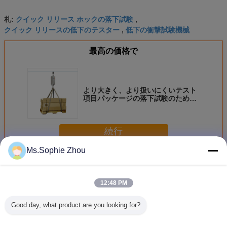
クイック リリース ホックの落下試験
札:
,
クイック リリースの低下のテスター
低下の衝撃試験機械
,
最高の価格で
より大きく、より扱いにくいテスト
項目パッケージの落下試験のための
速い低下のテスター解放のホック
続行
Ms.Sophie Zhou
低下のテスター解放のホック
多く
12:48 PM
Good day, what product are you looking for?
ミニドロップテス
クイック リリース
重く、不規則なパ
大型サン
ター
ホックの落下試験
ッケージの低下の
従来のパ