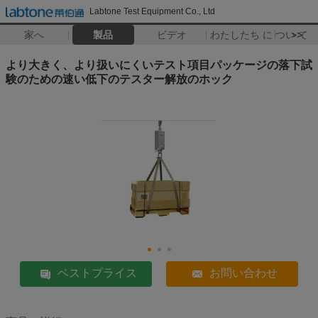
Labtone Test Equipment Co., Ltd
家へ
製品
ビデオ
わたしたち に つい て
>>
より大きく、より扱いにくいテスト項目パッケージの落下試
験のための速い低下のテスター解放のホック
ベストプライス
お問い合わせ