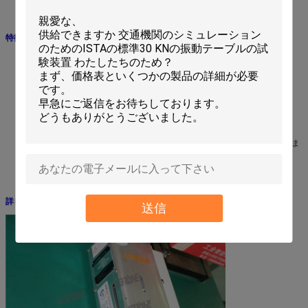
特徴
耐久性および険しさのための高力アルミニウム構造
静かな操作および長い生命の間設計されている頑丈な産業ソレノイド
堅くされた鋼鉄カム ローラーは縦の低下を保障します
肯定的なロックの設計は電源切れの場合に負荷を解放しません
掛け金顎および連結の自動注油式の低い摩擦軸受け
造られた鋼鉄アイボルトは便利な持ち上がるポイントを提供します
踏みスイッチは金属の監視によって偶然の活発化を防ぐためにカバーされま
す
踏みスイッチは便利な組み立ておよび貯蔵のために取り外します
詳しい映像
送信