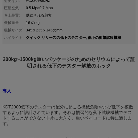
必要な力:
AC220V/50HZ
圧縮空気:
0.5 Mpa0.7 Mpa
巻上装置:
供給される顧客
機械重量:
16 の kg
機械サイズ:
345 x 235 x 145のmm
クイック リリースの低下のテスター
低下の衝撃試験機械
ハイライト:
,
200kg~1500kg重いパッケージのためのセリウムによって証
明される低下のテスター解放のホック
導入
KDT2000低下のテスターは配分に起こる機械危険および低下を模倣
するように設計されています。それは慣習的な落下試験機械でテス
トすることができない非常に大きく、重いペイロードに特に適しま
す。