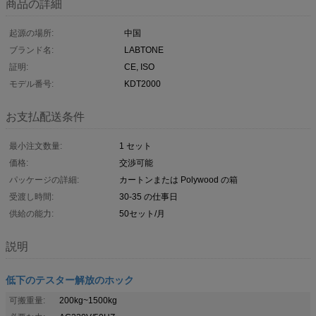
商品の詳細
起源の場所:
中国
ブランド名:
LABTONE
証明:
CE, ISO
モデル番号:
KDT2000
お支払配送条件
最小注文数量:
1 セット
価格:
交渉可能
パッケージの詳細:
カートンまたは Polywood の箱
受渡し時間:
30-35 の仕事日
供給の能力:
50セット/月
説明
低下のテスター解放のホック
可搬重量:
200kg~1500kg