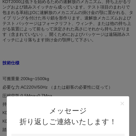
KDT2000は低下を始めるための速解放のメカニズム、持ち上がるリ
ングおよび踏みスイッチから成っています。テスト項目のまわりで
包まれる革紐はOに速解放のメカニズムの掛け金の顎に置かれる、タ
イプ リングを付けた吊り鎖を形作ります。速解放メカニズムおよび
テスト パッケージはフォークリフト、ウィンチ、または他の持ち上
がる装置によって前もって決定された高さにそれから持ち上がりま
す（含まれていない）。開くためにおよびパッケージは遠隔踏みス
イッチにより落ちます掛け金の顎押して下さい。
技術仕様
可搬重量:200kg~1500kg
必要な力:AC220V/50Hz （または顧客の必要性に従って）
圧縮空気:0.5Mpa~0.7Mpa
持ち上がる装置:供給される顧客
メッセージ
KDT2000の重量:11kg （5kgである踏みスイッチを除いて、）
折り返しご連絡いたします！
KDT2000のサイズ:345 x 235 x 145のmm
踏みスイッチのサイズ:270 x 200 x220 mm （H） Lx D X