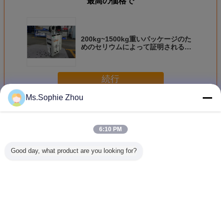
最高の価格で
200kg~1500kg重いパッケージのた
めのセリウムによって証明される低
下のテスター解放のホック
続行
Ms.Sophie Zhou
低下のテスター解放のホック
多く
6:10 PM
Good day, what product are you looking for?
ミニドロップテス
クイック リリース
重く、不規則なパ
大型サン
ター
ホックの落下試験
ッケージの低下の
従来のパ
のためのセリウム
テストのための安
の衝撃試
によって印を付け
価低下のテスター
の高強度
られる低下のテス
解放のホック
テストの
ター解放のホック
フッ
言語を変えて下さい
Japanese