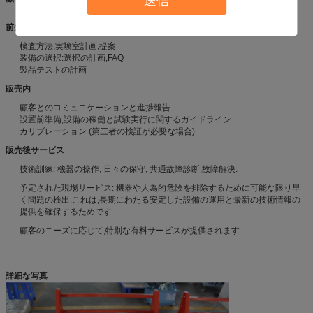
送信
前売り
検査方法,実験室計画,提案
装備の選択:選択の計画,FAQ
製品テストの計画
販売内
顧客とのコミュニケーションと進捗報告
設置前準備,設備の稼働と試験実行に関するガイドライン
カリブレーション (第三者の検証が必要な場合)
販売後サービス
技術訓練: 機器の操作, 日々の保守, 共通故障診断,故障解決.
予定された現場サービス: 機器や人為的危険を排除するために可能な限り早
く問題の検出.これは,長期にわたる安定した設備の運用と最新の技術情報の
提供を確保するためです..
顧客のニーズに応じて,特別な有料サービスが提供されます.
詳細な写真