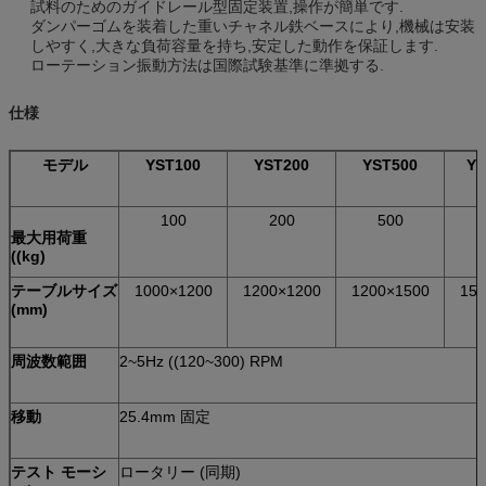
試料のためのガイドレール型固定装置,操作が簡単です.
ダンパーゴムを装着した重いチャネル鉄ベースにより,機械は安装
しやすく,大きな負荷容量を持ち,安定した動作を保証します.
ローテーション振動方法は国際試験基準に準拠する.
仕様
モデル
YST100
YST200
YST500
YS
100
200
500
最大用荷重
((kg)
テーブルサイズ
1000×1200
1200×1200
1200×1500
150
(mm)
周波数範囲
2~5Hz ((120~300) RPM
移動
25.4mm 固定
テスト モーシ
ロータリー (同期)