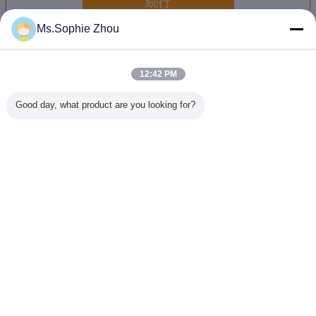
続行
Ms.Sophie Zhou
機械シェーカーのテーブル
多く
12:42 PM
Good day, what product are you looking for?
円形同期機械シャ
輸送用シェーカー
500kgペイロード
安価の振
イカーのテーブル
テーブルをシミュ
が付いているシミ
械機械シ
レート
ュレーションの輸
のテーブ
送の振動試験機
装
言語を変えて下さい
Japanese
ホーム
|
わたしたち に つい て
|
連絡 ください
|
地図
|
Privacy Policy
デスクトップの眺め
Copyright © 2016 - 2026 Labtone Test Equipment Co., Ltd.
All rights reserved.