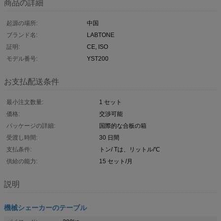
商品の詳細
起源の場所:
中国
ブランド名:
LABTONE
証明:
CE, ISO
モデル番号:
YST200
お支払配送条件
最小注文数量:
1 セット
価格:
交渉可能
パッケージの詳細:
国際的な合板の箱
受渡し時間:
30 日間
支払条件:
トン/ Tは、リットル/℃
供給の能力:
15 セット/月
説明
機械シェーカーのテーブル