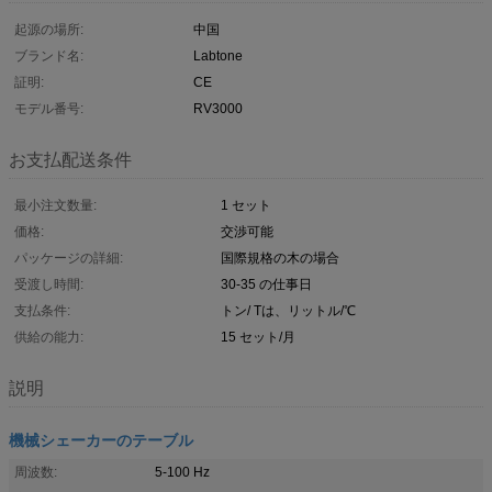
起源の場所:
中国
ブランド名:
Labtone
証明:
CE
モデル番号:
RV3000
お支払配送条件
最小注文数量:
1 セット
価格:
交渉可能
パッケージの詳細:
国際規格の木の場合
受渡し時間:
30-35 の仕事日
支払条件:
トン/ Tは、リットル/℃
供給の能力:
15 セット/月
説明
機械シェーカーのテーブル
周波数:
5-100 Hz