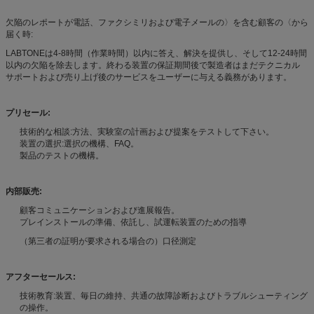
欠陥のレポートが電話、ファクシミリおよび電子メールの〉を含む顧客の〈から
届く時:
LABTONEは4-8時間（作業時間）以内に答え、解決を提供し、そして12-24時間
以内の欠陥を除去します。終わる装置の保証期間後で製造者はまだテクニカル
サポートおよび売り上げ後のサービスをユーザーに与える義務があります。
プリセール:
技術的な相談:方法、実験室の計画および提案をテストして下さい。
装置の選択:選択の機構、FAQ。
製品のテストの機構。
内部販売:
顧客コミュニケーションおよび進展報告。
プレインストールの準備、依託し、試運転装置のための指導
（第三者の証明が要求される場合の）口径測定
アフターセールス:
技術教育:装置、毎日の維持、共通の故障診断およびトラブルシューティング
の操作。