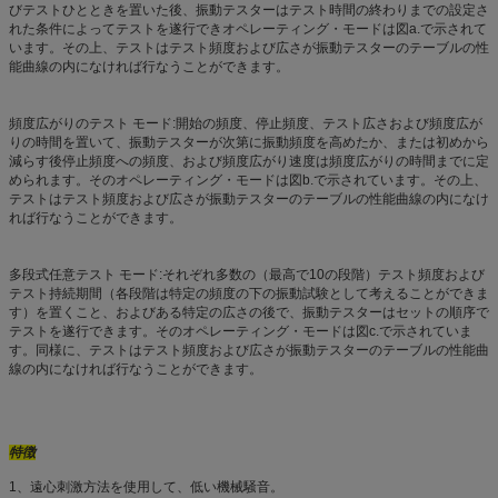
びテストひとときを置いた後、振動テスターはテスト時間の終わりまでの設定さ
れた条件によってテストを遂行できオペレーティング・モードは図a.で示されて
います。その上、テストはテスト頻度および広さが振動テスターのテーブルの性
能曲線の内になければ行なうことができます。
頻度広がりのテスト モード:開始の頻度、停止頻度、テスト広さおよび頻度広が
りの時間を置いて、振動テスターが次第に振動頻度を高めたか、または初めから
減らす後停止頻度への頻度、および頻度広がり速度は頻度広がりの時間までに定
められます。そのオペレーティング・モードは図b.で示されています。その上、
テストはテスト頻度および広さが振動テスターのテーブルの性能曲線の内になけ
れば行なうことができます。
多段式任意テスト モード:それぞれ多数の（最高で10の段階）テスト頻度および
テスト持続期間（各段階は特定の頻度の下の振動試験として考えることができま
す）を置くこと、およびある特定の広さの後で、振動テスターはセットの順序で
テストを遂行できます。そのオペレーティング・モードは図c.で示されていま
す。同様に、テストはテスト頻度および広さが振動テスターのテーブルの性能曲
線の内になければ行なうことができます。
特徴
1、遠心刺激方法を使用して、低い機械騒音。