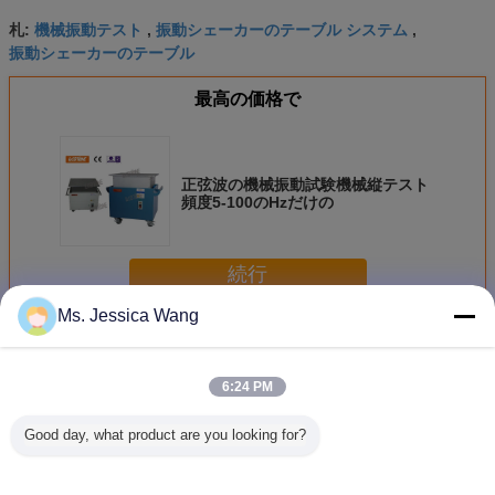
機械振動テスト
振動シェーカーのテーブル システム
札:
,
,
振動シェーカーのテーブル
最高の価格で
正弦波の機械振動試験機械縦テスト
頻度5-100のHzだけの
続行
Ms. Jessica Wang
機械シェーカーのテーブル
多く
6:24 PM
Good day, what product are you looking for?
円形同期機械シャ
輸送用シェーカー
500kgペイロード
安価の振
イカーのテーブル
テーブルをシミュ
が付いているシミ
械機械シ
レート
ュレーションの輸
のテーブ