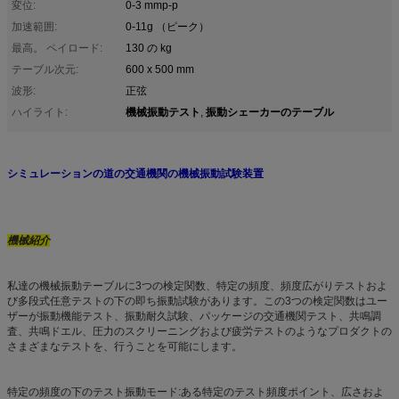
変位:
0-3 mmp-p
加速範囲:
0-11g （ピーク）
最高。 ペイロード:
130 の kg
テーブル次元:
600 x 500 mm
波形:
正弦
機械振動テスト
振動シェーカーのテーブル
ハイライト:
,
シミュレーションの道の交通機関の機械振動試験装置
機械紹介
私達の機械振動テーブルに3つの検定関数、特定の頻度、頻度広がりテストおよ
び多段式任意テストの下の即ち振動試験があります。この3つの検定関数はユー
ザーが振動機能テスト、振動耐久試験、パッケージの交通機関テスト、共鳴調
査、共鳴ドエル、圧力のスクリーニングおよび疲労テストのようなプロダクトの
さまざまなテストを、行うことを可能にします。
特定の頻度の下のテスト振動モード:ある特定のテスト頻度ポイント、広さおよ