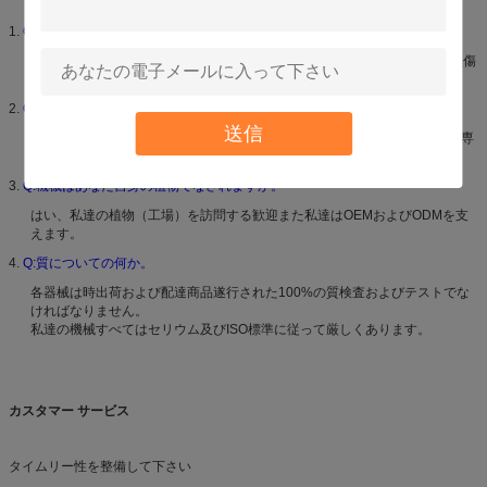
1.
Q:あなたの保証は何ですか。
保証12か月のプロダクト。自由な部品はどの性能の失敗でも人間でない損傷
によって引き起こされる12か月以内に行われれば提供されます。
2.
Q:提供されるvedioいかににか。
送信
はい、必要であれば、私達のエンジニアはあなたのためのビデオいかにに専
門化を記録します。
3.
Q:機械はあなた自身の植物でなされますか。
はい、私達の植物（工場）を訪問する歓迎また私達はOEMおよびODMを支
えます。
4.
Q:質についての何か。
各器械は時出荷および配達商品遂行された100%の質検査およびテストでな
ければなりません。
私達の機械すべてはセリウム及びISO標準に従って厳しくあります。
カスタマー サービス
タイムリー性を整備して下さい