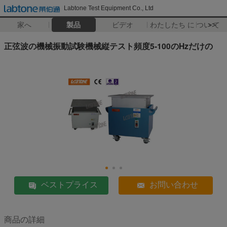
Labtone Test Equipment Co., Ltd
家へ
製品
ビデオ
わたしたち に つい て
>>
正弦波の機械振動試験機械縦テスト頻度5-100のHzだけの
ベストプライス
お問い合わせ
商品の詳細