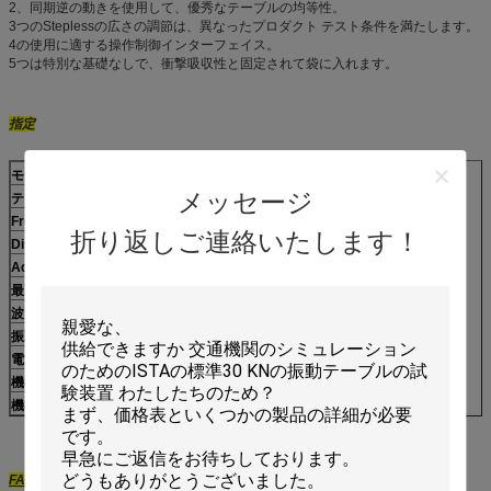
2、同期逆の動きを使用して、優秀なテーブルの均等性。
3つのSteplessの広さの調節は、異なったプロダクト テスト条件を満たします。
4の使用に適する操作制御インターフェイス。
5つは特別な基礎なしで、衝撃吸収性と固定されて袋に入れます。
指定
モデル
RV3000
メッセージ
テーブルのサイズ（L×W）
600 x 500mm
Freq。範囲（Hz）
5--100つのHz
折り返しご連絡いたします！
Disp.（mmp-p）
0-3 p~p
Acc.範囲
0--11 G
最高。ペイロード（kg）
130のkg
波形
正弦の脈拍
振動方向
縦
電源
AC 220V /50Hz
機械次元
765*525*690mm
機械重量
250kg
FAQ