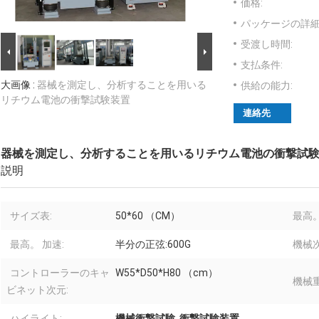
価格:
パッケージの詳細
受渡し時間:
支払条件:
大画像 :
器械を測定し、分析することを用いる
供給の能力:
リチウム電池の衝撃試験装置
連絡先
器械を測定し、分析することを用いるリチウム電池の衝撃試
説明
サイズ表:
50*60 （CM）
最高
最高。 加速:
半分の正弦:600G
機械次
コントローラーのキャ
W55*D50*H80 （cm）
機械重
ビネット次元:
ハイライト:
機械衝撃試験
,
衝撃試験装置