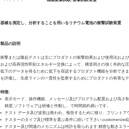
器械を測定し、分析することを用いるリチウム電池の衝撃試験装置
製品の説明
衝撃または隆起テストは主にプロダクトの衝撃効果および使用法およ
および高再現性即刻エネルギー交換によって、構造弱さの強く外的な
低下のデータを得るために低下を容認するプロダクト機能を分析できま
を評価し、生産ラインの一貫性を監察するためにプロダクトの有害な
特徴:
表示モード、操作機能、メッセージ及びプログラム配置および高さ制
精度;ソフトウェアは研修と作動し、で時間節約易いです。
テスト データ及び波形は救われ、報告するために移り、プリントア
テスターのタイプ及び標準を選ぶ条件に続いて下さい;customeriz
テスター及び関連のメカニズムは特許を取られます;精密な動きエラ