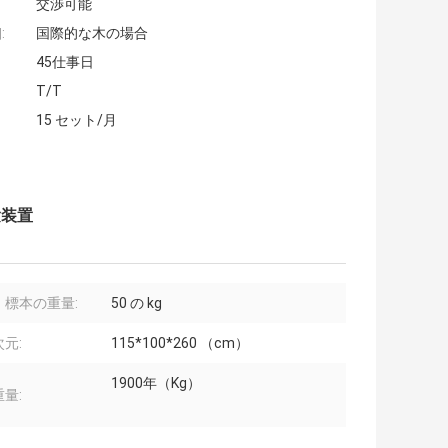
交渉可能
:
国際的な木の場合
45仕事日
T/T
15 セット/月
験装置
。標本の重量:
50 の kg
元:
115*100*260 （cm）
1900年（Kg）
量: