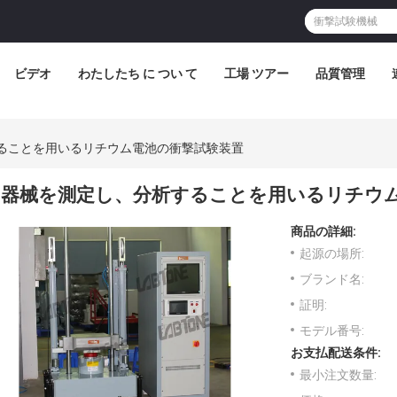
ビデオ
わたしたち に つい て
工場 ツアー
品質管理
ることを用いるリチウム電池の衝撃試験装置
器械を測定し、分析することを用いるリチウ
商品の詳細:
起源の場所:
ブランド名:
証明:
モデル番号:
お支払配送条件:
最小注文数量: