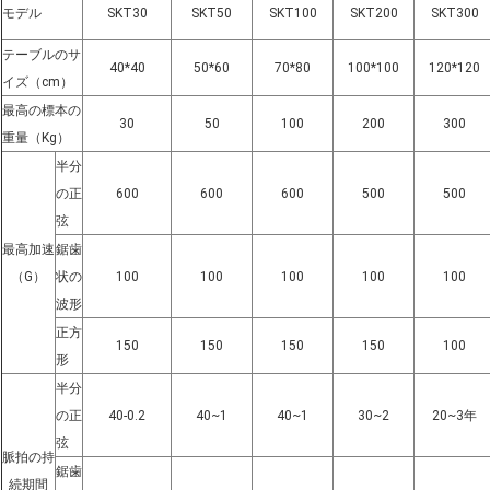
モデル
SKT30
SKT50
SKT100
SKT200
SKT300
テーブルのサ
40*40
50*60
70*80
100*100
120*120
イズ（cm）
最高の標本の
30
50
100
200
300
重量（Kg）
半分
の正
600
600
600
500
500
弦
最高加速
鋸歯
（G）
状の
100
100
100
100
100
波形
正方
150
150
150
150
100
形
半分
の正
40-0.2
40~1
40~1
30~2
20~3年
弦
脈拍の持
鋸歯
続期間