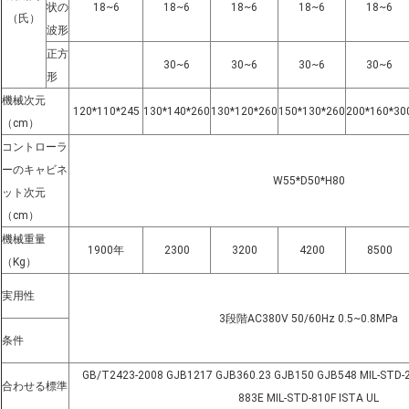
状の
18~6
18~6
18~6
18~6
18~6
（氏）
波形
正方
30~6
30~6
30~6
30~6
形
機械次元
120*110*245
130*140*260
130*120*260
150*130*260
200*160*30
（cm）
コントローラ
ーのキャビネ
W55*D50*H80
ット次元
（cm）
機械重量
1900年
2300
3200
4200
8500
（Kg）
実用性
3段階AC380V 50/60Hz 0.5~0.8MPa
条件
GB/T2423-2008 GJB1217 GJB360.23 GJB150 GJB548 MIL-STD-20
合わせる標準
883E MIL-STD-810F ISTA UL