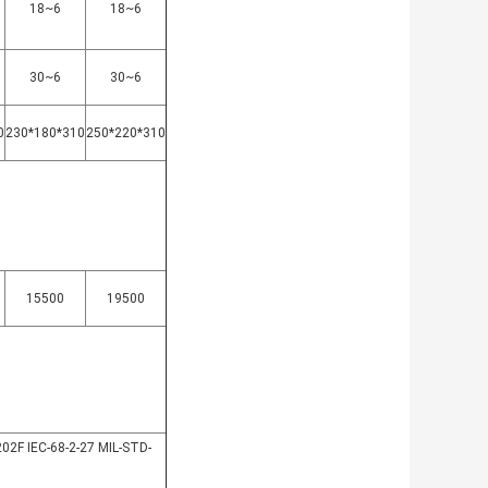
18~6
18~6
30~6
30~6
0
230*180*310
250*220*310
15500
19500
2F IEC-68-2-27 MIL-STD-