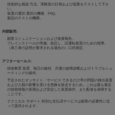
技術的な相談:方法、実験室の計画および提案をテストして下さ
い。
装置の選択:選択の機構、FAQ。
製品のテストの機構。
内部販売:
顧客コミュニケーションおよび進展報告。
プレインストールの準備、依託し、試運転装置のための指導。
（第三者の証明が要求される場合の）口径測定。
アフターセールス:
技術教育:装置、毎日の維持、共通の故障診断およびトラブルシュ
ーティングの操作。
予定されたオンサイト・サービス:できるだけ早の問題の検出装置
および人類の影響を受ける危険を除去するため。これは最も最近
の技術情報の長期および安定した装置操作、また配達を保障する
ことです。
テクニカル サポート:特別な支払済サービスは顧客の必要性に従
って提供されます。