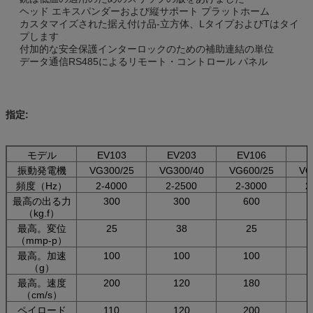
ヘッド エキスパンダーおよび縦サポート プラットホーム
カスタマイズされた据え付け品-立方体、LタイプおよびTはタイ
プします
付加的な安全保護インターロックのための補助連結の単位
データ通信RS485によるリモート・コントロール パネル
指定:
モデル
EV103
EV203
EV106
E
振動発電機
VG300/25
VG300/40
VG600/25
VG
頻度（Hz）
2-4000
2-2500
2-3000
2
最高の出る力
300
300
600
（kg.f）
最高。変位
25
38
25
（mmp-p）
最高。加速
100
100
100
（g）
最高。速度
200
120
180
（cm/s）
ペイロード
110
120
200