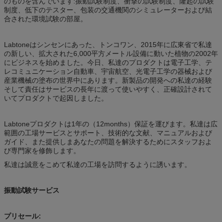
のものを含んでいます:振動試験制度、衝撃の試験制度、隆起の試験
制度、低下のテスター、包装の交通機関のシミュレーターおよび結
合された環境試験の部屋。
Labtoneはシンセンにあった、トンコワン、2015年に広東省で私達
の新しい、拡大された6,000平方メートル設備に動いた植物の2002年
にビジネスを始めました。今日、私達のプロダクトは電子工学、テ
レコミュニケーション自動車、宇宙航空、光電子工学の器械および
産業機械の塗布の世界中にあります。新製品の開発への私達の経験
そして責任はサービスの長年に渡って使いやすく、正確設計されて
いてプロダクトで起因しました。
Labtoneプロダクトは1年の（12months）保証を運びます。私達は広
範囲の工場サービスとサポート、技術的な文献、マニュアルおよび
ガイド、また提供しまあなたの問題を解決するためにスタッフおよ
び専門家を修飾します。
私達は誠意をこめて私達の工場を訪問するように誘います。
振動試験サービス
プリセール: