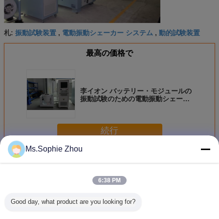
振動試験装置
電動振動シェーカー システム
動的試験装置
札:
,
,
最高の価格で
李イオン バッテリー・モジュールの
振動試験のための電動振動シェーカ
ー
続行
Ms.Sophie Zhou
電動振動シェーカー
多く
6:38 PM
Good day, what product are you looking for?
電池用電動力学振
ISTA 6アマゾン
動的振動試験装置
振動試験装