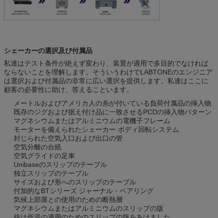
シェーカーの選択及び付属品
私達はテスト条件が絶えず変わり、装置が適用で多目的でなければ
ならないことを理解します。そういうわけでLABTONEのエンジニア
は選択および付属品の非常に広い選択を提供します。私達はここに
顧客の必要性に助け、答えることいます。
メートルおよびアメリカ人の糸が付いている負荷付属品の挿入物
既存のジグおよび据え付け品に一致させるPCDの挿入物パターン
マグネシウムまたはアルミニウムの電機子フレーム
モーターを備えられたシェーカー ボディ回転システム
封じられた空気入口および出口の管
空気分離の台紙
空気グライドの足車
Unibaseのスリップのテーブル
独立スリップのテーブル
サイズおよび形へのスリップのテーブル
付加的なBTシリーズ ジャーナル・ベアリング
気候上部屋との使用のための断熱層
マグネシウムまたはアルミニウムのスリップの版
銃は低温の適用のためのスリップの版をあけました