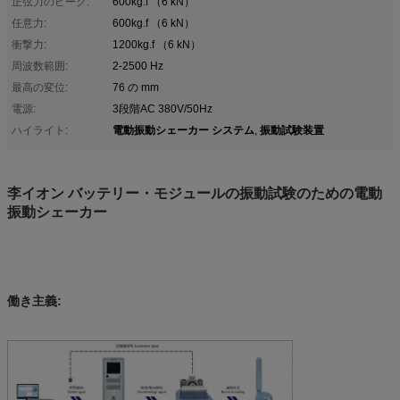
正弦力のピーク:
600kg.f （6 kN）
任意力:
600kg.f （6 kN）
衝撃力:
1200kg.f （6 kN）
周波数範囲:
2-2500 Hz
最高の変位:
76 の mm
電源:
3段階AC 380V/50Hz
電動振動シェーカー システム
振動試験装置
ハイライト:
,
李イオン バッテリー・モジュールの振動試験のための電動
振動シェーカー
働き主義: