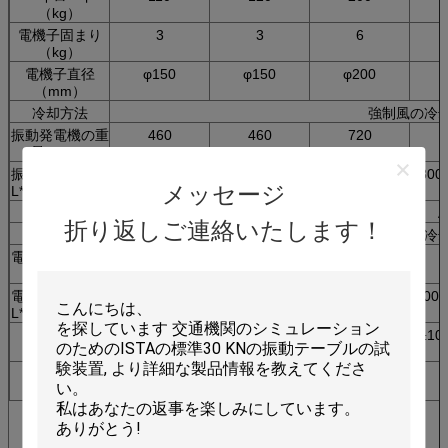
（kg）
電機子固まり
3
3
6
（kg）
電機子直径
φ150
φ150
φ200
（mm）
冷却方法
強制風の冷
振動発電機の重
460
460
720
量（kg）
振動発電機次元
750*560*670
750*555*670
800*600*710
800
メッセージ
L*W*H （MM）
電力増幅器
Amp3k
Amp3k
Amp6k
A
折り返しご連絡いたします！
冷却方法
強制風の冷
電力増幅器の重
250
250
320
量（kg）
電力増幅器次元
800*550*1250
800*550*1250
800*550*1250
800*
L*W*H （MM）
実用性
3段階AC380V ±10
条件
総計容量
8
9
18
（KW）