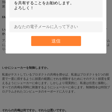
別の波形発電機の選択によって、行うことができます:半分の
正弦
波、鋸歯の
波、台形波。
FAQ:
いかにあなたがあなたのシェーカーにテストしているハードウェアを付けます
か。
送信
アルミニウム明度のための剛性率とつながれる据え付け品、通常かマグネシウム
によって。それらは投げられる固体在庫から機械で造ることができますまたはよ
り小さい据え付け品。ほとんどの据え付け品は溶接されます。
いかにシェーカーを制御しますか。
私達がテストしているプロダクトの共鳴を捜せば、私達はプロダクトを1つの頻
度で一度に揺するように頻度の範囲にそれを掃除するためにそのテスト頻度を変
えるようにシェーカーに命じます。しかしより現実的に、私達は任意に振動し、
すべての共鳴を同時に刺激するようにシェーカーに命じます。制御指令は特別プ
ログラムされたコンピュータのキーボードに入ります。
それらの共鳴は何ですか。それらは悪いですか。