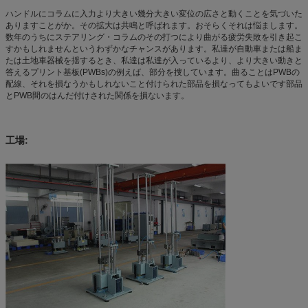
ハンドルにコラムに入力より大きい幾分大きい変位の広さと動くことを気づいた
ありますことがか。その拡大は共鳴と呼ばれます。おそらくそれは悩まします。
数年のうちにステアリング・コラムのその打つにより曲がる疲労失敗を引き起こ
すかもしれませんというわずかなチャンスがあります。私達が自動車または船ま
たは土地車器械を揺するとき、私達は私達が入っているより、より大きい動きと
答えるプリント基板(PWBs)の例えば、部分を捜しています。曲ることはPWBの
配線、それを損なうかもしれないこと付けられた部品を損なってもよいです部品
とPWB間のはんだ付けされた関係を損ないます。
工場: