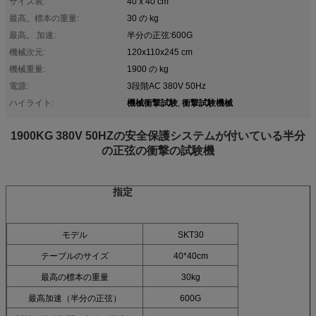
サイズ表:
40 x 40 cm
最高。標本の重量:
30 の kg
最高。 加速:
半分の正弦:600G
機械次元:
120x110x245 cm
機械重量:
1900 の kg
電源:
3段階AC 380V 50Hz
機械衝撃試験
衝撃試験機械
ハイライト:
,
1900KG 380V 50HZの安全保護システムが付いている半分
の正弦の衝撃の試験機
指定
モデル
SKT30
テーブルのサイズ
40*40cm
最高の標本の重量
30kg
最高加速（半分の正弦）
600G