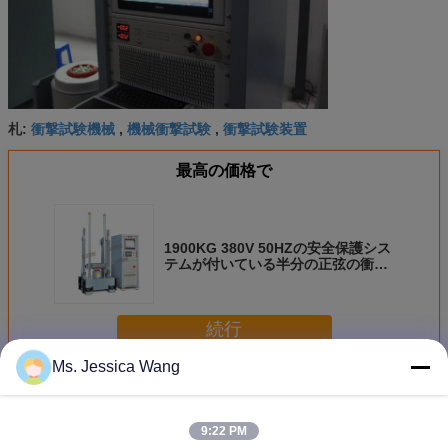
衝撃試験機械
機械衝撃試験
衝撃試験装置
札:
,
,
最高の価格で
1900KG 380V 50HZの安全保護シス
テムが付いている半分の正弦の衝撃
試験装置
続行
Ms. Jessica Wang
衝撃試験システム
多く
9:22 PM