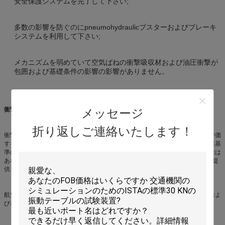
安全保護システムを完了して下さい;
多数の影響を防ぐのにpneumohydraulicブスターおよびブレーキ
システムを利用して下さい;
メカニズムを弱めていて空気ばねの衝撃吸収材および油圧衝撃が
包囲および基礎条件の影響の影響がありません。
衝撃試験の適用:
メッセージ
折り返しご連絡いたします！
衝撃試験が正確にプロダクトもろさを測定し、プロダクト包装の保護能力を評価
するのに使用されています。それにもかかわらず完全なプロダクト破損、産業基
準の衝撃の脈拍または会社の内部標準の境界査定をしたいと思うかどうか私達は
あなたのアプリケ−ション使用要件を満たすために最先端の衝撃の試験制度を提
供してもいいです。
航空、
大気および宇宙空間、海兵隊員、軍隊、家電、自動車、家庭電化製品およ
び表示装置
のための適した衝撃試験
。