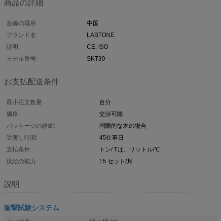
商品の詳細
起源の場所:
中国
ブランド名:
LABTONE
証明:
CE, ISO
モデル番号:
SKT30
お支払配送条件
最小注文数量:
台分
価格:
交渉可能
パッケージの詳細:
国際的な木の場合
受渡し時間:
45仕事日
支払条件:
トン/ Tは、リットル/℃
供給の能力:
15 セット/月
説明
衝撃試験システム