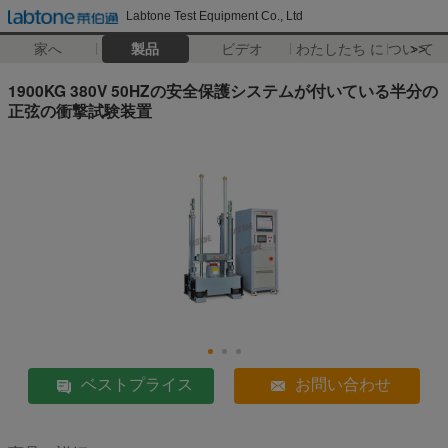
Labtone Test Equipment Co., Ltd
家へ
製品
ビデオ
わたしたち に つい て
>>
1900KG 380V 50HZの安全保護システムが付いている半分の
正弦の衝撃試験装置
ベストプライス
お問い合わせ