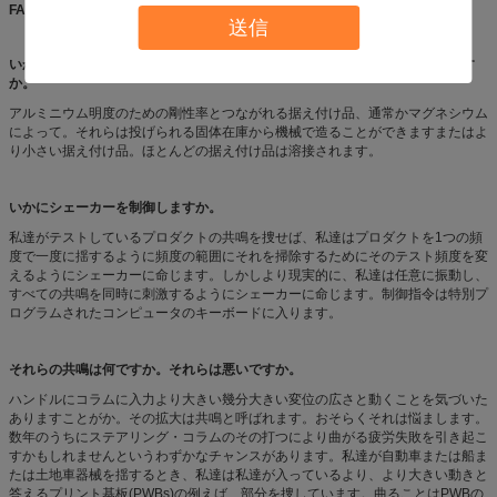
FAQ:
送信
いかにあなたがあなたのシェーカーにテストしているハードウェアを付けます
か。
アルミニウム明度のための剛性率とつながれる据え付け品、通常かマグネシウム
によって。それらは投げられる固体在庫から機械で造ることができますまたはよ
り小さい据え付け品。ほとんどの据え付け品は溶接されます。
いかにシェーカーを制御しますか。
私達がテストしているプロダクトの共鳴を捜せば、私達はプロダクトを1つの頻
度で一度に揺するように頻度の範囲にそれを掃除するためにそのテスト頻度を変
えるようにシェーカーに命じます。しかしより現実的に、私達は任意に振動し、
すべての共鳴を同時に刺激するようにシェーカーに命じます。制御指令は特別プ
ログラムされたコンピュータのキーボードに入ります。
それらの共鳴は何ですか。それらは悪いですか。
ハンドルにコラムに入力より大きい幾分大きい変位の広さと動くことを気づいた
ありますことがか。その拡大は共鳴と呼ばれます。おそらくそれは悩まします。
数年のうちにステアリング・コラムのその打つにより曲がる疲労失敗を引き起こ
すかもしれませんというわずかなチャンスがあります。私達が自動車または船ま
たは土地車器械を揺するとき、私達は私達が入っているより、より大きい動きと
答えるプリント基板(PWBs)の例えば、部分を捜しています。曲ることはPWBの