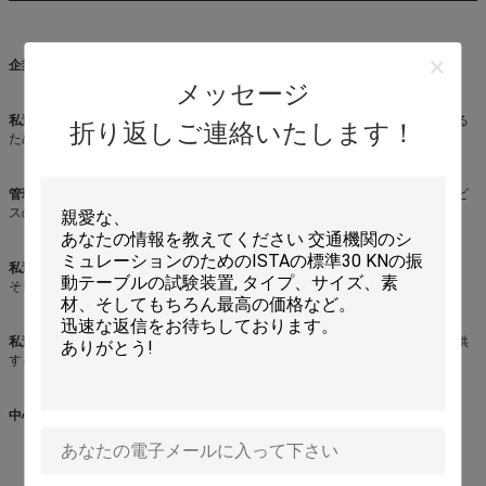
企業体質
メッセージ
私達は望みます:
最もよい解決をプロダクトを販売しますよりもむしろ提供する
折り返しご連絡いたします！
ため。
管理考え:
、質完全性ベースの、基礎として技術的な研究開発顧客に勝つサービ
スの存続。
私達の視野:
環境および信頼度試験装置の企業の十分知識の製造業者ですため、
そして顧客からの点そして信頼に世界中で勝つため。
私達の代表団:
最先端の技術および最も信頼できる環境の試験装置を顧客に提供
するため。
中心の競争力:
専門職、質、サービス、革新。