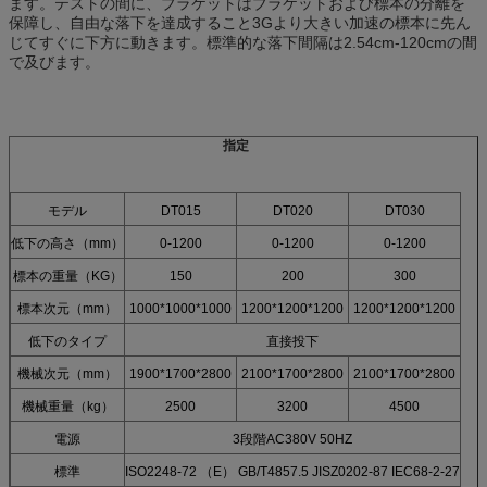
ます。テストの間に、ブラケットはブラケットおよび標本の分離を
保障し、自由な落下を達成すること3Gより大きい加速の標本に先ん
じてすぐに下方に動きます。標準的な落下間隔は2.54cm-120cmの間
で及びます。
指定
モデル
DT015
DT020
DT030
低下の高さ（mm）
0-1200
0-1200
0-1200
標本の重量（KG）
150
200
300
標本次元（mm）
1000*1000*1000
1200*1200*1200
1200*1200*1200
低下のタイプ
直接投下
機械次元（mm）
1900*1700*2800
2100*1700*2800
2100*1700*2800
機械重量（kg）
2500
3200
4500
電源
3段階AC380V 50HZ
標準
ISO2248-72 （E） GB/T4857.5 JISZ0202-87 IEC68-2-27