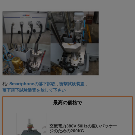
Smartphoneの落下試験
衝撃試験装置
札:
,
,
落下落下試験装置を放して下さい
最高の価格で
交流電力380V 50Hzの重いパッケー
ジのための200KG