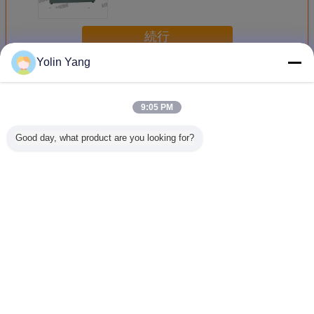
2100*1700*2800mmの実験室の低下
のテスター
続行
Yolin Yang
実験室の低下のテスター
多く
9:05 PM
Good day, what product are you looking for?
ハンドヘルドコン
パッケージのコー
ISTAの標準の箱の
ハンドル
トロールラボドロ
ナー、側面のため
パッケージの低下
ーター高
ップテスター
の落下試験装置を
のテストのための
能を備え
端はISTA 1A 2Aと
低下のテスター装
験機、試
落ちる
置
ズ
800x800
言語を変えて下さい
Japanese
ホーム
|
わたしたち に つい て
|
連絡 ください
|
地図
|
Privacy Policy