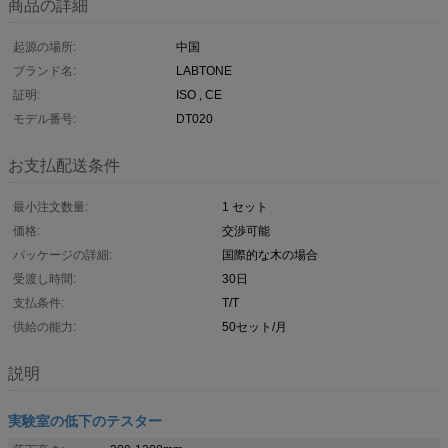
商品の詳細
起源の場所:
中国
ブランド名:
LABTONE
証明:
ISO , CE
モデル番号:
DT020
お支払配送条件
最小注文数量:
1 セット
価格:
交渉可能
パッケージの詳細:
国際的な木の場合
受渡し時間:
30日
支払条件:
T/T
供給の能力:
50セット/月
説明
実験室の低下のテスター