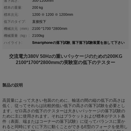
落下高さ:
300-1200mm
標本の重量:
200 kg
標本次元:
1200 ※ 1200 ※ 1200mm
低下のタイプ:
直接投下
機械次元（mm）:
2100 *1700 *2800mm
機械重量（kg）:
2100kg
Smartphoneの落下試験
落下落下試験装置を放して下さい
ハイライト:
,
交流電力380V 50Hzの重いパッケージのための200KG
2100*1700*2800mmの実験室の低下のテスター
製品の説明
高質量によって大きい包装のために、輸送の間の縦の低下の高さは
低く、従ってそれらは比較的低い低下の高さの落下試験を必要とし
ます。ゼロ高さの低下のテスターは大きいパッケージの落下試験の
ために主に使用されます。それはブラケットおよび標本がテスト条
件（表面、端またはコーナーの落下試験）に従ってバランスに置か
れると同時にすぐに下方に動くことができるE型のフォークを使用し