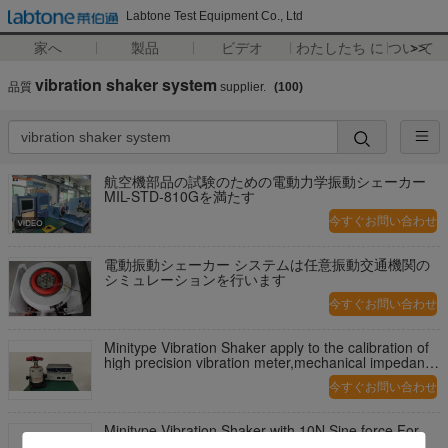
Labtone Test Equipment Co., Ltd
家へ
製品
ビデオ
わたしたち に つい て
>>
vibration shaker system
品質
supplier.
(100)
航空機部品の試験のための電動力学振動シェーカー
MIL-STD-810Gを満たす
今すぐお問い合わせ
電動振動シェーカー システムは任意振動交通機関の
シミュレーションを行います
今すぐお問い合わせ
Minitype Vibration Shaker apply to the calibration of
high precision vibration meter,mechanical impedance
test, and vibaration analysis of the vibration source
今すぐお問い合わせ
Minitype Vibration Shaker with 10N Sine force For
Teaching And Scientific Research And Laboratory