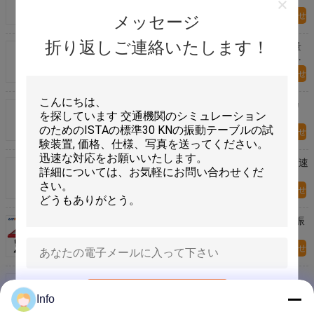
今すぐお問い合わせ
メッセージ
折り返しご連絡いたします！
実験室試験用の電動力学振動シェーカー 簡約で軽量
な設計で,簡単にセンサーの校正と機械的阻力試験に
最適
今すぐお問い合わせ
55kg.実験室のためのFのコンパクトの振動シェーカ
ー システム
今すぐお問い合わせ
200kg ペイロード 機械振動試験機 製品用 1.25G 加速
度 ISTA 1A 2A 6A 適合
今すぐお問い合わせ
500kg ペイロード メカニカル振動試験機 回転運動振
動 ISTA規格対応
今すぐお問い合わせ
Minitype Vibration Shaker Apply To Education
Equipment For The Basic Test Of Vibration
送信
Engineering
Info
今すぐお問い合わせ