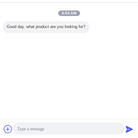
Minitype Vibration Shaker with 55N Sine force apply
6:54 AM
to the vibration test of small and lightweight parts like
Sensor ,electronic ect.
今すぐお問い合わせ
Good day, what product are you looking for?
1 / 10
言語を変えて下さい
Japanese
ホーム
|
わたしたち に つい て
|
連絡 ください
|
地図
|
Privacy Policy
デスクトップの眺め
Copyright © 2016 - 2026 Labtone Test Equipment Co., Ltd.
All rights reserved.
チャット
見積依頼