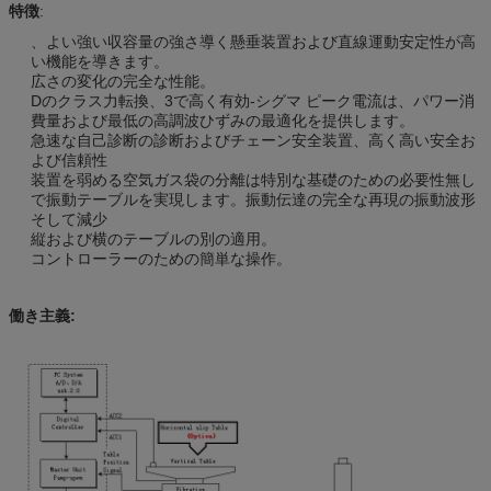
特徴
:
、よい強い収容量の強さ導く懸垂装置および直線運動安定性が高
い機能を導きます。
広さの変化の完全な性能。
Dのクラス力転換、3で高く有効-シグマ ピーク電流は、パワー消
費量および最低の高調波ひずみの最適化を提供します。
急速な自己診断の診断およびチェーン安全装置、高く高い安全お
よび信頼性
装置を弱める空気ガス袋の分離は特別な基礎のための必要性無し
で振動テーブルを実現します。振動伝達の完全な再現の振動波形
そして減少
縦および横のテーブルの別の適用。
コントローラーのための簡単な操作。
働き主義: