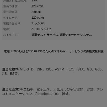
評価される正弦力:
3 kN
最高の速度:
120 cm/s
電力増幅器:
Amp3k
ペイロード:
120 の kg
電機子固まり:
3 つの KG
電源:
AC 380V 50Hz
振動テスト サービス
振動シェーカー システム
ハイライト:
,
電池UL2054およびIEC 62133のためのエネルギー サービングの振動試験制度
適当な標準:
MIL-STD、DIN、ISO、ASTM、IEC、ISTA、GB、GJB、
JIS、BS等。
適当な企業:
等自動車、電子工学、大気および宇宙空間、容器、テレ
コミュニケーション、Pptoelectronics、器械。