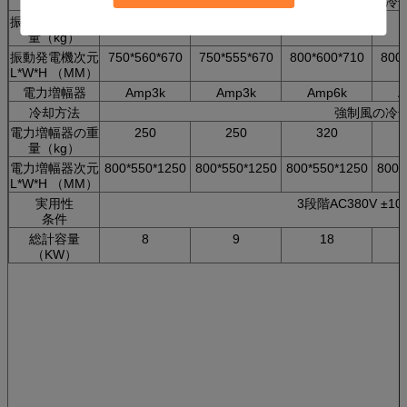
冷却方法
強制風の冷
振動発電機の重
460
460
720
量（kg）
振動発電機次元
750*560*670
750*555*670
800*600*710
800
L*W*H （MM）
電力増幅器
Amp3k
Amp3k
Amp6k
A
冷却方法
強制風の冷
電力増幅器の重
250
250
320
量（kg）
電力増幅器次元
800*550*1250
800*550*1250
800*550*1250
800*
L*W*H （MM）
実用性
3段階AC380V ±10
条件
総計容量
8
9
18
（KW）