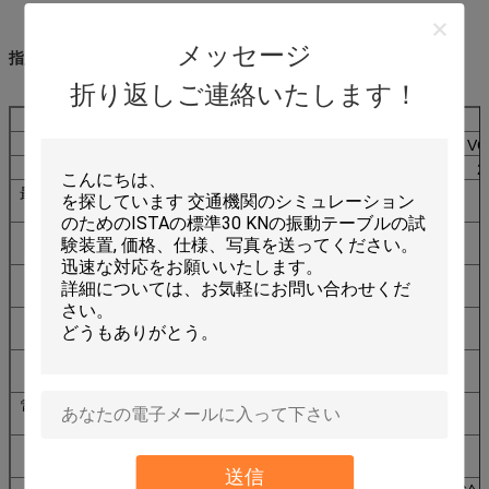
メッセージ
指定:EV103-EV220
折り返しご連絡いたします！
モデル
EV103
EV203
EV106
E
振動発電機
VG300/25
VG300/40
VG600/25
VG
頻度（Hz）
2-4000
2-2500
2-3000
2
最高の出る力
300
300
600
（kg.f）
最高。変位
25
38
25
（mmp-p）
最高。加速
100
100
100
（g）
最高。速度
200
120
180
（cm/s）
ペイロード
110
120
200
（kg）
電機子固まり
3
3
6
（kg）
電機子直径
φ150
φ150
φ200
（mm）
送信