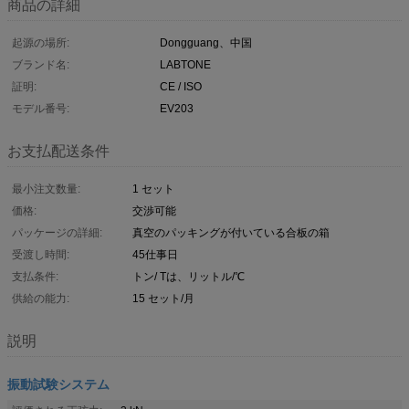
商品の詳細
起源の場所:
Dongguang、中国
ブランド名:
LABTONE
証明:
CE / ISO
モデル番号:
EV203
お支払配送条件
最小注文数量:
1 セット
価格:
交渉可能
パッケージの詳細:
真空のパッキングが付いている合板の箱
受渡し時間:
45仕事日
支払条件:
トン/ Tは、リットル/℃
供給の能力:
15 セット/月
説明
振動試験システム