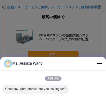
振動テスト サービス
振動シェーカー システム
振動試験装置
札:
,
,
最高の価格で
ISTA 6アマゾンの振動試験システ
ム、パッケージのための縦の任意振
動テスター
続行
Ms. Jessica Wang
振動試験システム
多く
7:08 AM
Good day, what product are you looking for?
40KN振動試験シ
ISTA 3A及びISTA
自動車部品の振動
Highly Ac
ステム
6Aアマゾンの8
試験のための実験
Vibratio
CHコントローラ
室試験装置の動的
Syste
ーが付いている標
シェーカー
Channels 