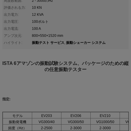
周波数範囲:
2 - 3000のHz
評価される力:
10 KN
出力電力:
12 KVA
出力電圧:
100ボルト
出力電流:
100 A
アンプ次元:
800×550×1520 mm
振動テスト サービス
振動シェーカー システム
ハイライト:
,
ISTA 6アマゾンの振動試験システム、パッケージのための縦
の任意振動テスター
指定:
モデル
EV203
EV206
EV210
振動発電機
VG300/40
VG300/50
VG1000/50
VG
頻度（Hz）
2-2500
2-3000
2-3000
2