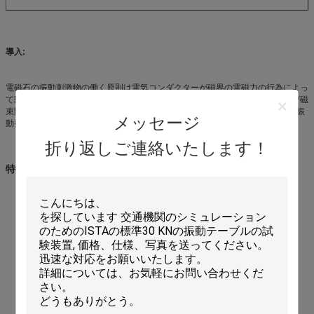
導入:
電磁石の振動刺激物の働く原則は電気コンダクターが磁界の電磁力の行為によっ
て動くという拡声器に類似している。可動部分を加速する力は運転現在および磁
束間のバランスによって発生する。従って、運転流れの制御によって、1つは振
メッセージ
動発電機を制御できる。
折り返しご連絡いたします！
特徴
:
二重磁気構造;
Frameless電機子;
空気の負荷サポート;
空気分離を用いる険しいトラニオンの設計;
活動的な電機子懸垂装置;
小さい波形ひずみ、高く収容量、よい指導質;
安全保護インターロックのための保護機能;
スリップのテーブルのヘッド エキスパンダー、気候上テスト部
屋、空気分離の台紙、等のよいcompatibity。