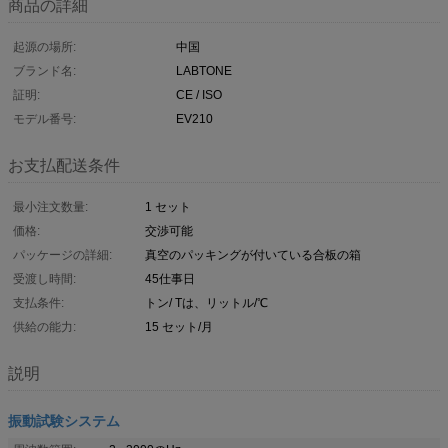
商品の詳細
起源の場所:
中国
ブランド名:
LABTONE
証明:
CE / ISO
モデル番号:
EV210
お支払配送条件
最小注文数量:
1 セット
価格:
交渉可能
パッケージの詳細:
真空のパッキングが付いている合板の箱
受渡し時間:
45仕事日
支払条件:
トン/ Tは、リットル/℃
供給の能力:
15 セット/月
説明
振動試験システム