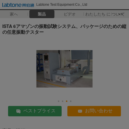
Labtone Test Equipment Co., Ltd
家へ
製品
ビデオ
わたしたち に つい て
>>
ISTA 6アマゾンの振動試験システム、パッケージのための縦
の任意振動テスター
ベストプライス
お問い合わせ