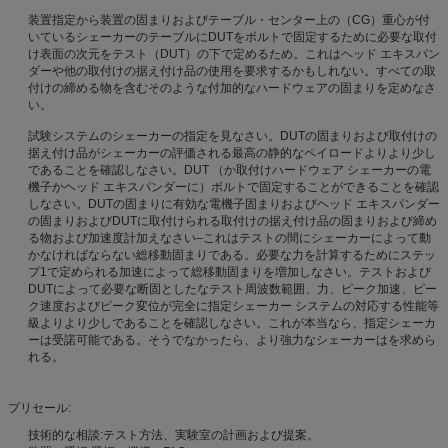
装置指定から装置の固まりおよびテーブル・センター上の（CG）重心が付
いているシェーカーのテーブルにDUTをボルトで固定するために必要な取付
け表面の次元をテスト（DUT）の下で定めるため。これはヘッド エキスパン
ダーや他の取付けの据え付け品の使用を要求するかもしれない。すべての取
付けの締める物を含むそのような付加的なハードウェアの固まりを定めなさ
い。
試験システムのシェーカーの指定を見なさい。DUTの固まりおよび取付けの
据え付け品がシェーカーの評価される最高の静的なペイロードよりより少し
であることを確認しなさい。DUT （か取付けハードウェア シェーカーの電
機子かヘッド エキスパンダーに）ボルトで固定することができることを確認
しなさい。DUTの固まりに有効な電機子固まりおよびヘッド エキスパンダー
の固まりおよびDUTに取付けられる取付けの据え付け品の固まりおよび締め
る物および加速度計加えなさい–これはテストの間にシェーカーによって動
かなければならない総移動固まりである。必要な力を計算するためにステッ
プ1で定められる加速によって総移動固まりを増加しなさい。テストおよび
DUTによって必要な断固としたなテスト周波数範囲、力、ピーク加速、ピー
ク速度およびピーク変位が完全に指定シェーカー システムの対応する性能等
級よりより少しであることを確認しなさい。これが本当なら、指定シェーカ
ーは受諾可能である。そうでなかったら、より強力なシェーカーはを求めら
れる。
プリセール:
技術的な相談:テスト方法、実験室の計画および提案。