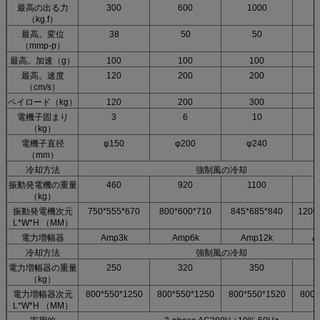
最高の出る力
300
600
1000
2
（kg.f）
最高。変位
38
50
50
（mmp-p）
最高。加速（g）
100
100
100
最高。速度
120
200
200
（cm/s）
ペイロード（kg）
120
200
300
電機子固まり
3
6
10
（kg）
電機子直径
φ150
φ200
φ240
（mm）
冷却方法
強制風の冷却
振動発電機の重量
460
920
1100
（kg）
振動発電機次元
750*555*670
800*600*710
845*685*840
1200
L*W*H （MM）
電力増幅器
Amp3k
Amp6k
Amp12k
A
冷却方法
強制風の冷却
電力増幅器の重量
250
320
350
（kg）
電力増幅器次元
800*550*1250
800*550*1250
800*550*1520
800*
L*W*H （MM）