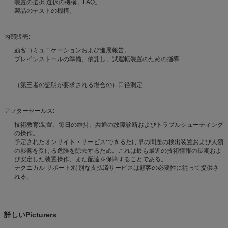
装置の選択:選択の機構、FAQ。
製品のテストの機構。
内部販売:
顧客コミュニケーションおよび進展報告。
プレインストールの準備、依託し、試運転装置のための指導
（第三者の証明が要求される場合の）口径測定
アフターセールス:
技術教育:装置、毎日の維持、共通の故障診断およびトラブルシューティング
の操作。
予定されたオンサイト・サービス:できるだけ早の問題の検出装置および人類
の影響を受ける危険を除去するため。これは最も最近の技術情報の長期およ
び安定した装置操作、また配達を保障することである。
テクニカル サポート:特別な支払済サービスは顧客の必要性に従って提供さ
れる。
詳しいPicturers
: